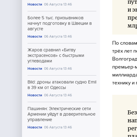
пут
Новости
06 Августа 13:46
и э
пре
Более 5 тыс. призывников
начнут подготовку в Швеции в
млр
августе
Новости
06 Августа 13:46
По словам
Жаров сравнил «Битву
трёх лет 
экстрасенсов» с быстрыми
Волгоград
углеводами
премьер-м
Новости
06 Августа 13:46
миллиарда
Bild: дроны атаковали судно Emil
технику и
в 39 км от Одессы
Новости
06 Августа 13:46
Пашинян: Электрические сети
Бе
Армении уйдут в доверительное
нап
управление
ре
Новости
06 Августа 13:46
пла