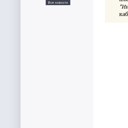
Все новости
"Ин
ка