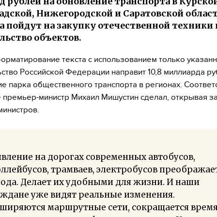
рд рублей на обновление транспорта в Курской
адской, Нижегородской и Саратовской област
а пойдут на закупку отечественной техники 
льство объектов.
форматирование текста с использованием только указанн
ство Российской Федерации направит 10,8 миллиарда ру
е парка общественного транспорта в регионах. Соотве
 премьер-министр Михаил Мишустин сделал, открывая з
министров.
вление на дорогах современных автобусов,
ллейбусов, трамваев, электробусов преображае
ода. Делает их удобными для жизни. И наши
ждане уже видят реальные изменения.
ширяются маршрутные сети, сокращается время