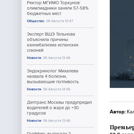
Ректор МГИМО Торкунов:
олимпиадники заняли 57-58%
бюджетных мест
Общество
06 Августа 13:47
Эксперт ВШЭ Тельнова
объяснила причины
каннибализма испанских
слизней
Новости
06 Августа 13:46
Эндокринолог Михалева
назвала 4 болезни,
вызывающие потливость
Новости
06 Августа 13:46
Дептранс Москвы предупредил
водителей о жаре до +30
Автор:
Ка
градусов
Новости
06 Августа 13:46
Премье
Грайфер: выписали 2