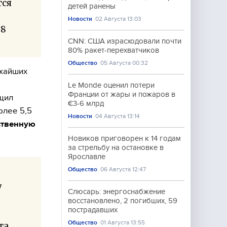
тся
детей ранены
Новости
02 Августа 13:03
,8
CNN: США израсходовали почти
80% ракет-перехватчиков
Общество
05 Августа 00:32
ижайших
Le Monde оценил потери
Франции от жары и пожаров в
щил
€3-6 млрд
олее 5,5
Новости
04 Августа 13:14
ственную
Новиков приговорен к 14 годам
за стрельбу на остановке в
Ярославле
Общество
06 Августа 12:47
у
Слюсарь: энергоснабжение
восстановлено, 2 погибших, 59
пострадавших
Общество
01 Августа 13:55
та