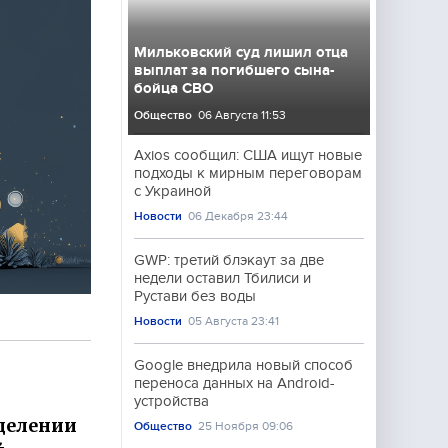
Мильковский суд лишил отца
выплат за погибшего сына-
бойца СВО
Общество
06 Августа 11:53
Axios сообщил: США ищут новые
подходы к мирным переговорам
с Украиной
Новости
06 Декабря 23:44
GWP: третий блэкаут за две
недели оставил Тбилиси и
Рустави без воды
Новости
05 Августа 23:41
Google внедрила новый способ
переноса данных на Android-
устройства
делении
Общество
25 Ноября 09:06