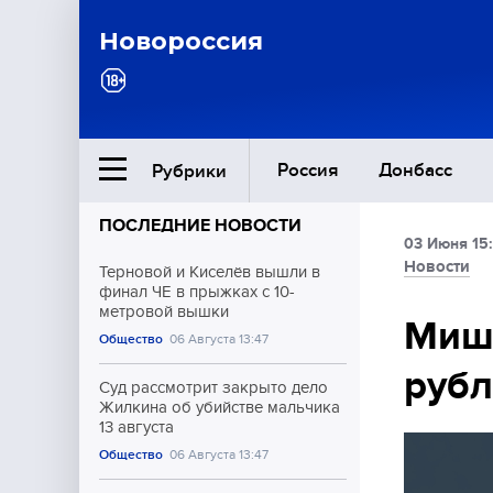
Новороссия
Россия
Донбасс
Рубрики
ПОСЛЕДНИЕ НОВОСТИ
03 Июня 15
Ближний Восток
Новости
Терновой и Киселёв вышли в
финал ЧЕ в прыжках с 10-
метровой вышки
Общество
Мишу
Общество
06 Августа 13:47
рубл
Культура
Суд рассмотрит закрыто дело
Жилкина об убийстве мальчика
13 августа
Общество
06 Августа 13:47