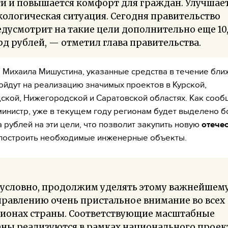
и и повышается комфорт для граждан. Улучшае
кологическая ситуация. Сегодня правительство
дусмотрит на такие цели дополнительно еще 10
д рублей, — отметил глава правительства.
 Михаила Мишустина, указанные средства в течение бл
пойдут на реализацию значимых проектов в Курской,
ской, Нижегородской и Саратовской областях. Как сооб
инистр, уже в текущем году регионам будет выделено б
 рублей на эти цели, что позволит закупить новую
отече
 построить необходимые инженерные объекты.
зусловно, продолжим уделять этому важнейшем
равлению очень пристальное внимание во всех
гионах страны. Соответствующие масштабные
ны реализуются в рамках национального проек