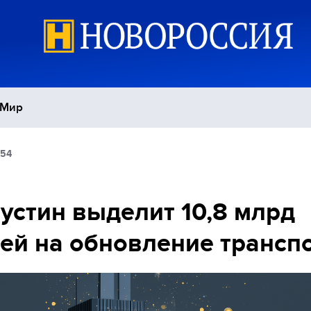
Мир
:54
Политика
С
Экономика
П
стин выделит 10,8 млрд
ей на обновление трансп
Спорт