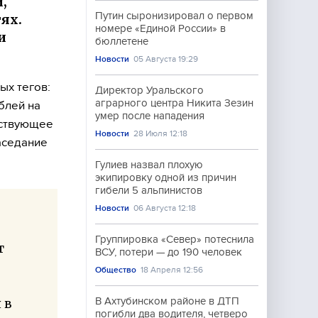
,
Путин сыронизировал о первом
ях.
номере «Единой России» в
и
бюллетене
Новости
05 Августа 19:29
ых тегов:
Директор Уральского
аграрного центра Никита Зезин
блей на
умер после нападения
тствующее
Новости
28 Июля 12:18
аседание
Гулиев назвал плохую
экипировку одной из причин
гибели 5 альпинистов
Новости
06 Августа 12:18
Группировка «Север» потеснила
т
ВСУ, потери — до 190 человек
Общество
18 Апреля 12:56
В Ахтубинском районе в ДТП
 в
погибли два водителя, четверо