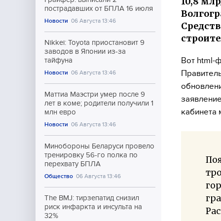
10,8 мл
пострадавших от БПЛА 16 июля
Волгогр
Новости
06 Августа 13:46
Средств
строите
Nikkei: Toyota приостановит 9
заводов в Японии из-за
Вот html-
тайфуна
Правитель
Новости
06 Августа 13:46
обновлени
Маттиа Маэстри умер после 9
заявление
лет в коме; родители получили 1
кабинета 
млн евро
Новости
06 Августа 13:46
Минобороны Беларуси провело
тренировку 56-го полка по
Поя
перехвату БПЛА
тро
Общество
06 Августа 13:46
гор
гра
The BMJ: тирзепатид снизил
риск инфаркта и инсульта на
Рас
32%