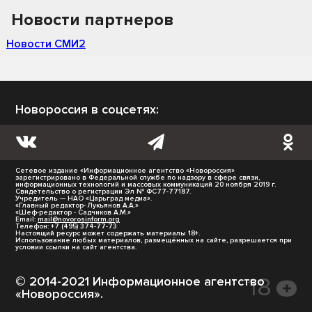
Новости партнеров
Новости СМИ2
Новороссия в соцсетях:
Сетевое издание «Информационное агентство «Новороссия»
зарегистрировано в Федеральной службе по надзору в сфере связи,
информационных технологий и массовых коммуникаций 20 ноября 2019 г.
Свидетельство о регистрации Эл № ФС77-77187.
Учредитель — НАО «Царьград медиа».
«Главный редактор- Лукьянов А.А.»
«Шеф-редактор - Садчиков А.М.»
Email:
mail@novorosinform.org
Телефон: +7 (495) 374-77-73
Настоящий ресурс может содержать материалы 18+.
Использование любых материалов, размещённых на сайте, разрешается при
условии ссылки на сайт агентства.
© 2014-2021 Информационное агентство
«Новороссия».