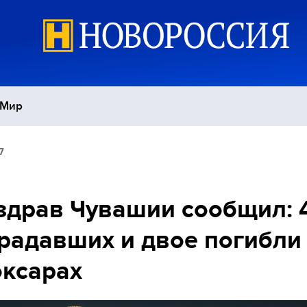
Мир
7
Политика
С
Экономика
П
драв Чувашии сообщил: 
радавших и двое погибли
Спорт
ксарах