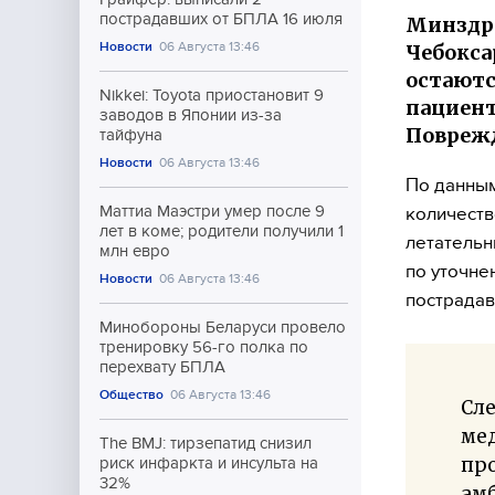
пострадавших от БПЛА 16 июля
Минздра
Новости
06 Августа 13:46
Чебоксар
остаютс
Nikkei: Toyota приостановит 9
пациент
заводов в Японии из-за
Поврежд
тайфуна
Новости
06 Августа 13:46
По данным
Маттиа Маэстри умер после 9
количеств
лет в коме; родители получили 1
летательн
млн евро
по уточне
Новости
06 Августа 13:46
пострадав
Минобороны Беларуси провело
тренировку 56-го полка по
перехвату БПЛА
Общество
06 Августа 13:46
Сле
ме
The BMJ: тирзепатид снизил
пр
риск инфаркта и инсульта на
32%
амб