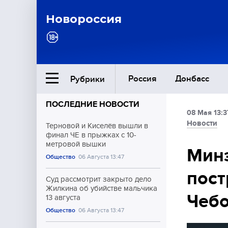
Новороссия
Россия
Донбасс
Рубрики
ПОСЛЕДНИЕ НОВОСТИ
08 Мая 13:3
Ближний Восток
Новости
Терновой и Киселёв вышли в
финал ЧЕ в прыжках с 10-
метровой вышки
Общество
Минз
Общество
06 Августа 13:47
пост
Культура
Суд рассмотрит закрыто дело
Жилкина об убийстве мальчика
Чебо
13 августа
Общество
06 Августа 13:47