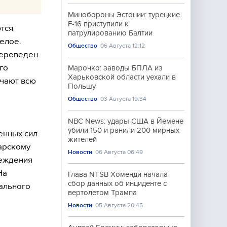
Минобороны Эстонии: турецкие
F-16 приступили к
тся
патрулированию Балтии
желое.
Общество
06 Августа 12:12
переведен
го
Марочко: заводы БПЛА из
Харьковской области уехали в
учают всю
Польшу
Общество
03 Августа 19:34
NBC News: удары США в Йемене
убили 150 и ранили 200 мирных
енных сил
жителей
арскому
Новости
06 Августа 06:49
реждения
На
Глава NTSB Хоменди начала
сбор данных об инциденте с
ального
вертолетом Трампа
Новости
05 Августа 20:45