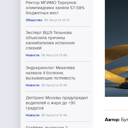
Ректор МГИМО Торкунов:
олимпиадники заняли 57-58%
бюджетных мест
Общество
06 Августа 13:47
Эксперт ВШЭ Тельнова
объяснила причины
каннибализма испанских
слизней
Новости
06 Августа 13:46
Эндокринолог Михалева
назвала 4 болезни,
вызывающие потливость
Новости
06 Августа 13:46
Дептранс Москвы предупредил
водителей о жаре до +30
градусов
Новости
06 Августа 13:46
Автор:
Бут
Грайфер: выписали 2