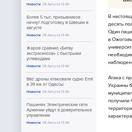
Новости
06 Августа 13:46
В настоящ
Более 5 тыс. призывников
начнут подготовку в Швеции в
десять по
августе
Один паци
Новости
06 Августа 13:46
в Ожоговы
университ
Жаров сравнил «Битву
экстрасенсов» с быстрыми
необходим
углеводами
наблюдени
Новости
06 Августа 13:46
Атака с п
Bild: дроны атаковали судно Emil
в 39 км от Одессы
Украины б
Новости
06 Августа 13:46
муниципал
получили 
Пашинян: Электрические сети
территори
Армении уйдут в доверительное
управление
характера
Новости
06 Августа 13:46