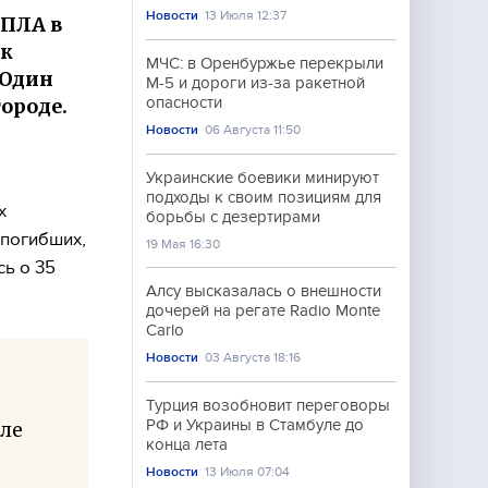
Новости
13 Июля 12:37
БПЛА в
ек
МЧС: в Оренбуржье перекрыли
 Один
М-5 и дороги из-за ракетной
ороде.
опасности
Новости
06 Августа 11:50
Украинские боевики минируют
,
подходы к своим позициям для
х
борьбы с дезертирами
 погибших,
19 Мая 16:30
ь о 35
Алсу высказалась о внешности
дочерей на регате Radio Monte
Carlo
Новости
03 Августа 18:16
Турция возобновит переговоры
РФ и Украины в Стамбуле до
сле
конца лета
Новости
13 Июля 07:04