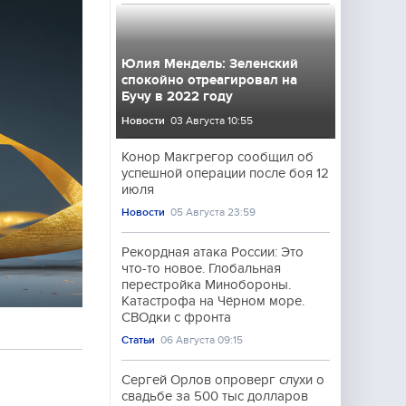
Юлия Мендель: Зеленский
спокойно отреагировал на
Бучу в 2022 году
Новости
03 Августа 10:55
Конор Макгрегор сообщил об
успешной операции после боя 12
июля
Новости
05 Августа 23:59
Рекордная атака России: Это
что-то новое. Глобальная
перестройка Минобороны.
Катастрофа на Чёрном море.
СВОдки с фронта
Статьи
06 Августа 09:15
Сергей Орлов опроверг слухи о
свадьбе за 500 тыс долларов