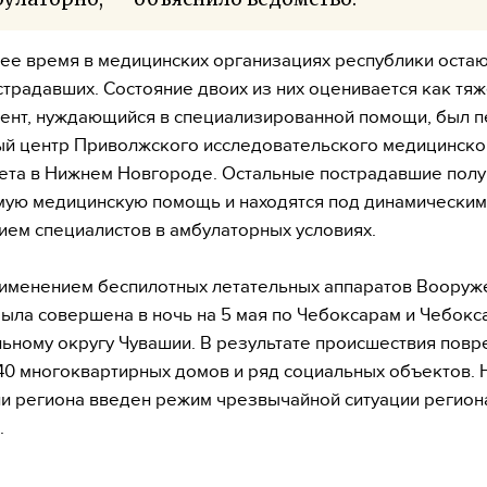
ее время в медицинских организациях республики остаю
страдавших. Состояние двоих из них оценивается как тя
ент, нуждающийся в специализированной помощи, был 
й центр Приволжского исследовательского медицинско
ета в Нижнем Новгороде. Остальные пострадавшие пол
ую медицинскую помощь и находятся под динамическим
ем специалистов в амбулаторных условиях.
рименением беспилотных летательных аппаратов Вооруж
ыла совершена в ночь на 5 мая по Чебоксарам и Чебокс
ьному округу Чувашии. В результате происшествия пов
40 многоквартирных домов и ряд социальных объектов. 
и региона введен режим чрезвычайной ситуации регион
.