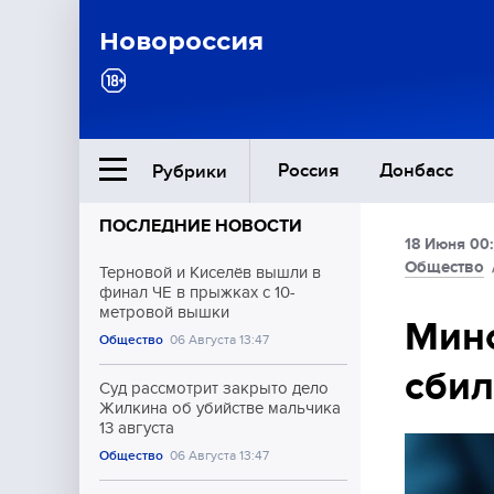
Новороссия
Россия
Донбасс
Рубрики
ПОСЛЕДНИЕ НОВОСТИ
18 Июня 00
Ближний Восток
Общество
Терновой и Киселёв вышли в
финал ЧЕ в прыжках с 10-
метровой вышки
Общество
Мино
Общество
06 Августа 13:47
сбил
Культура
Суд рассмотрит закрыто дело
Жилкина об убийстве мальчика
13 августа
Общество
06 Августа 13:47