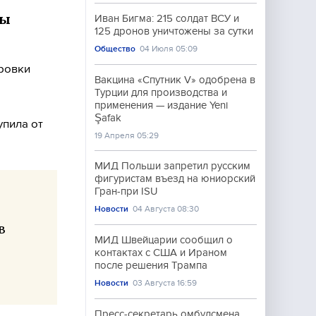
ды
Иван Бигма: 215 солдат ВСУ и
125 дронов уничтожены за сутки
Общество
04 Июля 05:09
ировки
Вакцина «Спутник V» одобрена в
Турции для производства и
применения — издание Yeni
Şafak
пила от
19 Апреля 05:29
МИД Польши запретил русским
фигуристам въезд на юниорский
Гран-при ISU
Новости
04 Августа 08:30
в
МИД Швейцарии сообщил о
контактах с США и Ираном
после решения Трампа
Новости
03 Августа 16:59
Пресс-секретарь омбудсмена