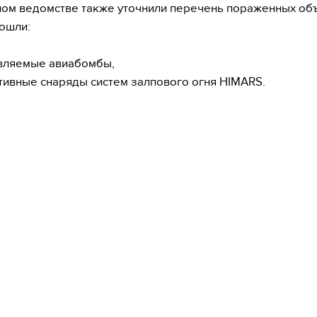
ом ведомстве также уточнили перечень пораженных объ
вошли:
вляемые авиабомбы,
тивные снаряды систем залпового огня HIMARS.