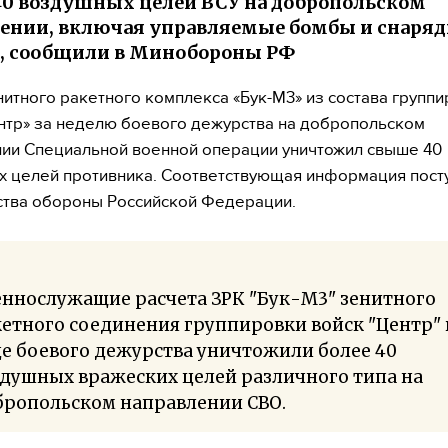
0 воздушных целей ВСУ на добропольском
ении, включая управляемые бомбы и снаря
, сообщили в Минобороны РФ
нитного ракетного комплекса «Бук-М3» из состава групп
нтр» за неделю боевого дежурства на добропольском
ии Специальной военной операции уничтожил свыше 40
 целей противника. Соответствующая информация посту
тва обороны Российской Федерации.
еннослужащие расчета ЗРК "Бук-М3" зенитного
етного соединения группировки войск "Центр" 
е боевого дежурства уничтожили более 40
душных вражеских целей различного типа на
бропольском направлении СВО.