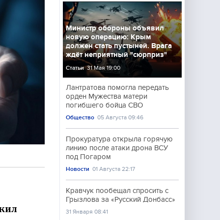
Министр обороны объявил
новую операцию: Крым
должен стать пустыней. Врага
ждёт неприятный "сюрприз"
Статьи
31 Мая 19:00
Лантратова помогла передать
орден Мужества матери
погибшего бойца СВО
Общество
05 Августа 09:46
Прокуратура открыла горячую
линию после атаки дрона ВСУ
под Погаром
Новости
01 Августа 22:17
Кравчук пообещал спросить с
Грызлова за «Русский Донбасс»
ожил
31 Января 08:41