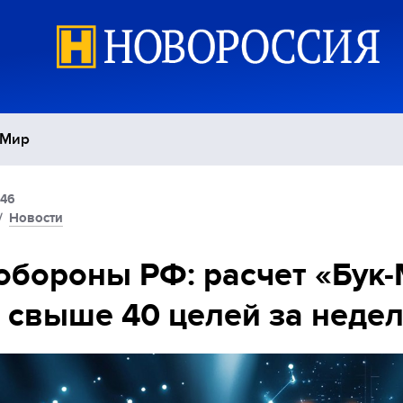
Мир
:46
Политика
С
/
Новости
Экономика
П
бороны РФ: расчет «Бук
 свыше 40 целей за неде
Спорт