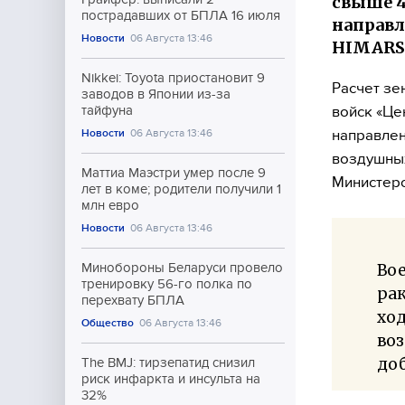
свыше 4
пострадавших от БПЛА 16 июля
направл
Новости
06 Августа 13:46
HIMARS
Nikkei: Toyota приостановит 9
Расчет зе
заводов в Японии из-за
войск «Це
тайфуна
направлен
Новости
06 Августа 13:46
воздушных
Маттиа Маэстри умер после 9
Министерс
лет в коме; родители получили 1
млн евро
Новости
06 Августа 13:46
Во
Минобороны Беларуси провело
тренировку 56-го полка по
рак
перехвату БПЛА
ход
Общество
06 Августа 13:46
воз
до
The BMJ: тирзепатид снизил
риск инфаркта и инсульта на
32%