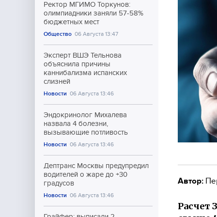
Ректор МГИМО Торкунов:
олимпиадники заняли 57-58%
бюджетных мест
Общество
06 Августа 13:47
Эксперт ВШЭ Тельнова
объяснила причины
каннибализма испанских
слизней
Новости
06 Августа 13:46
Эндокринолог Михалева
назвала 4 болезни,
вызывающие потливость
Новости
06 Августа 13:46
Дептранс Москвы предупредил
водителей о жаре до +30
Автор:
Пе
градусов
Новости
06 Августа 13:46
Расчет 
Грайфер: выписали 2