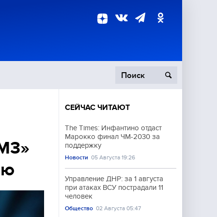
СЕЙЧАС ЧИТАЮТ
пецоперация
The Times: Инфантино отдаст
Марокко финал ЧМ-2030 за
роисшествия
-М3»
поддержку
Новости
05 Августа 19:26
лю
Управление ДНР: за 1 августа
при атаках ВСУ пострадали 11
человек
Общество
02 Августа 05:47