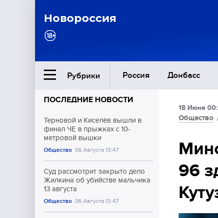
Новороссия
Россия
Донбасс
Рубрики
ПОСЛЕДНИЕ НОВОСТИ
18 Июня 00
Ближний Восток
Общество
Терновой и Киселёв вышли в
финал ЧЕ в прыжках с 10-
метровой вышки
Общество
Мин
Общество
06 Августа 13:47
96 з
Культура
Суд рассмотрит закрыто дело
Жилкина об убийстве мальчика
Куту
13 августа
Общество
06 Августа 13:47