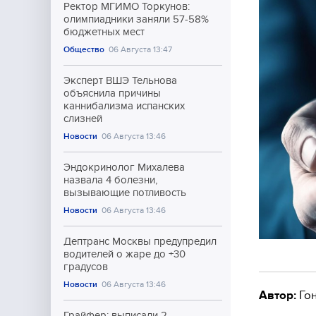
Ректор МГИМО Торкунов:
олимпиадники заняли 57-58%
бюджетных мест
Общество
06 Августа 13:47
Эксперт ВШЭ Тельнова
объяснила причины
каннибализма испанских
слизней
Новости
06 Августа 13:46
Эндокринолог Михалева
назвала 4 болезни,
вызывающие потливость
Новости
06 Августа 13:46
Дептранс Москвы предупредил
водителей о жаре до +30
градусов
Новости
06 Августа 13:46
Автор:
Гон
Грайфер: выписали 2