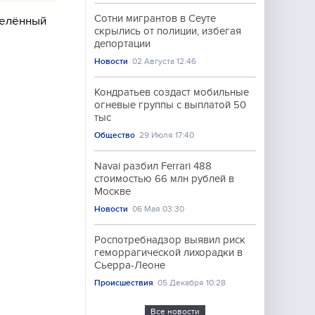
Сотни мигрантов в Сеуте
селённый
скрылись от полиции, избегая
депортации
Новости
02 Августа 12:46
Кондратьев создаст мобильные
огневые группы с выплатой 50
тыс
Общество
29 Июля 17:40
Navai разбил Ferrari 488
стоимостью 66 млн рублей в
Москве
Новости
06 Мая 03:30
Роспотребнадзор выявил риск
геморрагической лихорадки в
Сьерра-Леоне
Происшествия
05 Декабря 10:28
Все новости