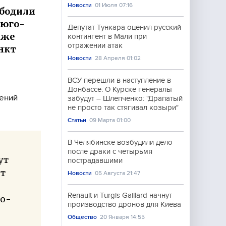
Новости
01 Июля 07:16
бодили
 юго-
Депутат Тункара оценил русский
кже
контингент в Мали при
отражении атак
нкт
Новости
28 Апреля 01:02
ВСУ перешли в наступление в
Донбассе. О Курске генералы
лений
забудут – Шлепченко: "Драпатый
не просто так стягивал козыри"
Статьи
09 Марта 01:00
В Челябинске возбудили дело
после драки с четырьмя
ут
пострадавшими
от
Новости
05 Августа 21:47
Renault и Turgis Gaillard начнут
го-
производство дронов для Киева
Общество
20 Января 14:55