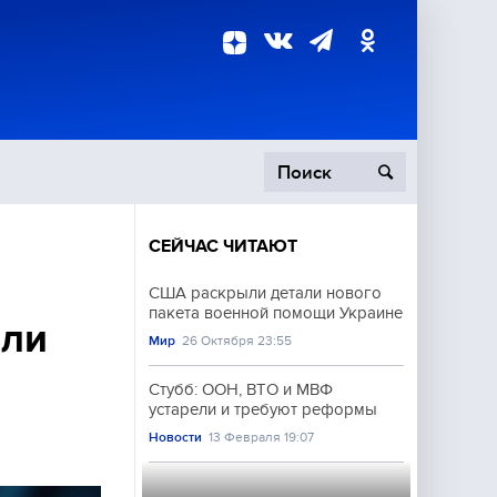
СЕЙЧАС ЧИТАЮТ
пецоперация
США раскрыли детали нового
пакета военной помощи Украине
роисшествия
или
Мир
26 Октября 23:55
Стубб: ООН, ВТО и МВФ
устарели и требуют реформы
Новости
13 Февраля 19:07