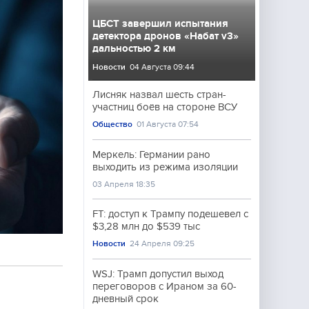
ЦБСТ завершил испытания
детектора дронов «Набат v3»
дальностью 2 км
Новости
04 Августа 09:44
Лисняк назвал шесть стран-
участниц боёв на стороне ВСУ
Общество
01 Августа 07:54
Меркель: Германии рано
выходить из режима изоляции
03 Апреля 18:35
FT: доступ к Трампу подешевел с
$3,28 млн до $539 тыс
Новости
24 Апреля 09:25
WSJ: Трамп допустил выход
переговоров с Ираном за 60-
дневный срок