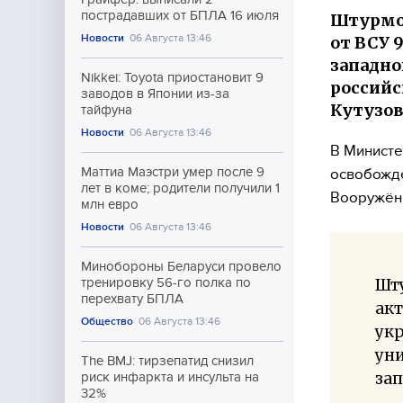
пострадавших от БПЛА 16 июля
Штурмо
Новости
06 Августа 13:46
от ВСУ 
западно
Nikkei: Toyota приостановит 9
российс
заводов в Японии из-за
Кутузов
тайфуна
Новости
06 Августа 13:46
В Минист
Маттиа Маэстри умер после 9
освобожде
лет в коме; родители получили 1
Вооружённ
млн евро
Новости
06 Августа 13:46
Минобороны Беларуси провело
Шт
тренировку 56-го полка по
перехвату БПЛА
акт
Общество
06 Августа 13:46
укр
ун
The BMJ: тирзепатид снизил
зап
риск инфаркта и инсульта на
32%