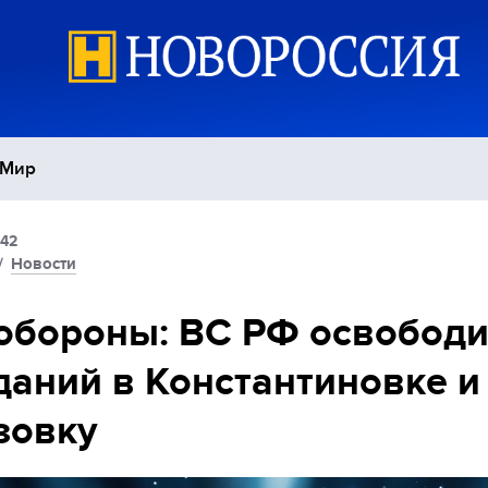
Мир
:42
Политика
С
/
Новости
Экономика
П
обороны: ВС РФ освобод
даний в Константиновке и
Спорт
зовку