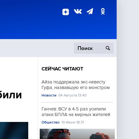
СЕЙЧАС ЧИТАЮТ
пецоперация
Айза поддержала экс-невесту
Гуфа, назвавшую его монстром
роисшествия
били
Новости
04 Августа 13:40
Ганчев: ВСУ в 4-5 раз усилили
атаки БПЛА на мирных жителей
Общество
10 Июня 18:31