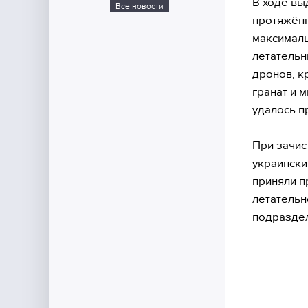
В ходе вы
Все новости
протяжённ
максималь
летательн
дронов, к
гранат и 
удалось п
При зачис
украински
приняли п
летательн
подраздел