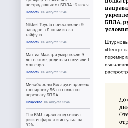
полка г
пострадавших от БПЛА 16 июля
направл
Новости
06 Августа 13:46
укрепле
БПЛА, р
Nikkei: Toyota приостановит 9
условия
заводов в Японии из-за
тайфуна
Штурмовые
Новости
06 Августа 13:46
«Центр» н
Маттиа Маэстри умер после 9
перемирия
лет в коме; родители получили 1
выполнен
млн евро
распростр
Новости
06 Августа 13:46
Минобороны Беларуси провело
тренировку 56-го полка по
перехвату БПЛА
До
Общество
06 Августа 13:46
дн
От
The BMJ: тирзепатид снизил
риск инфаркта и инсульта на
отр
32%