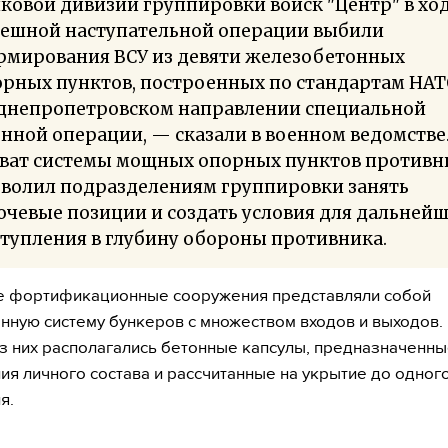
ковой дивизии группировки войск "Центр" в хо
пешной наступательной операции выбили
рмирования ВСУ из девяти железобетонных
рных пунктов, построенных по стандартам НАТ
 днепропетровском направлении специальной
нной операции, — сказали в военном ведомстве
хват системы мощных опорных пунктов противн
зволил подразделениям группировки занять
чевые позиции и создать условия для дальней
тупления в глубину обороны противника.
е фортификационные сооружения представляли собой
нную систему бункеров с множеством входов и выходов.
з них располагались бетонные капсулы, предназначенны
я личного состава и рассчитанные на укрытие до одног
я.