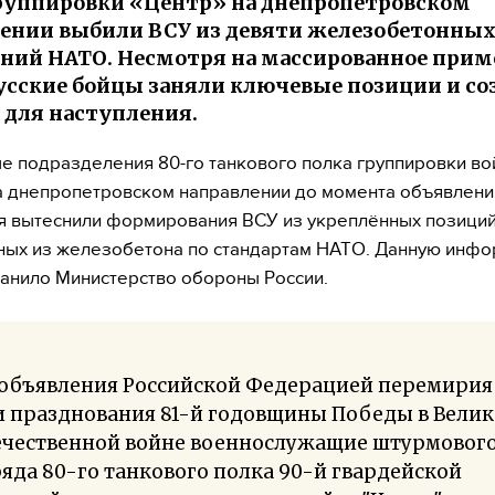
руппировки «Центр» на днепропетровском
ении выбили ВСУ из девяти железобетонны
ний НАТО. Несмотря на массированное прим
усские бойцы заняли ключевые позиции и со
 для наступления.
 подразделения 80-го танкового полка группировки во
а днепропетровском направлении до момента объявлени
 вытеснили формирования ВСУ из укреплённых позиций
ных из железобетона по стандартам НАТО. Данную инф
анило Министерство обороны России.
 объявления Российской Федерацией перемирия
и празднования 81-й годовщины Победы в Вели
ечественной войне военнослужащие штурмовог
яда 80-го танкового полка 90-й гвардейской