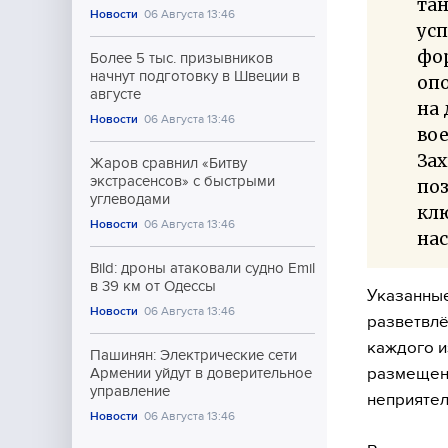
тан
Новости
06 Августа 13:46
ус
фо
Более 5 тыс. призывников
начнут подготовку в Швеции в
опо
августе
на
Новости
06 Августа 13:46
вое
За
Жаров сравнил «Битву
экстрасенсов» с быстрыми
по
углеводами
клю
Новости
06 Августа 13:46
нас
Bild: дроны атаковали судно Emil
в 39 км от Одессы
Указанны
Новости
06 Августа 13:46
разветвлё
каждого и
Пашинян: Электрические сети
размещени
Армении уйдут в доверительное
управление
неприятел
Новости
06 Августа 13:46