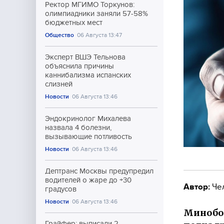
Ректор МГИМО Торкунов:
олимпиадники заняли 57-58%
бюджетных мест
Общество
06 Августа 13:47
Эксперт ВШЭ Тельнова
объяснила причины
каннибализма испанских
слизней
Новости
06 Августа 13:46
Эндокринолог Михалева
назвала 4 болезни,
вызывающие потливость
Новости
06 Августа 13:46
Дептранс Москвы предупредил
водителей о жаре до +30
Автор:
Че
градусов
Новости
06 Августа 13:46
Минобор
Грайфер: выписали 2