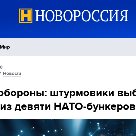
Мир
58
Политика
С
/
Новости
Экономика
П
обороны: штурмовики вы
из девяти НАТО-бункеров
Спорт