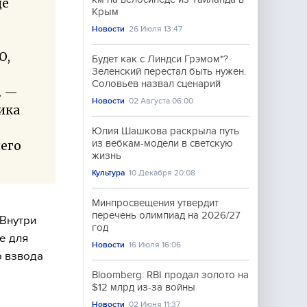
де
Крым
Новости
26 Июля 13:47
О,
Будет как с Линдси Грэмом*?
Зеленский перестал быть нужен.
Соловьёв назвал сценарий
. —
Новости
02 Августа 06:00
ика
Юлия Шашкова раскрыла путь
из вебкам-модели в светскую
шего
жизнь
Культура
10 Декабря 20:08
Минпросвещения утвердит
перечень олимпиад на 2026/27
 Внутри
год
е для
Новости
16 Июля 16:06
о взвода
Bloomberg: RBI продал золото на
$12 млрд из-за войны
Новости
02 Июня 11:37