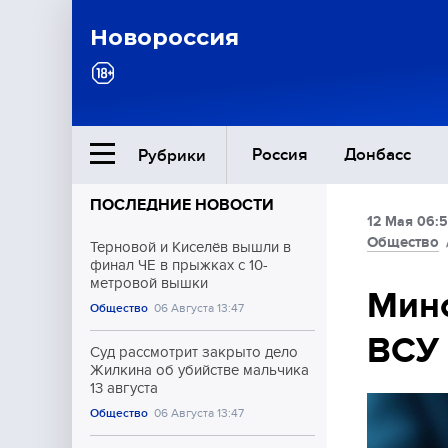
Новороссия
Россия
Донбасс
Рубрики
ПОСЛЕДНИЕ НОВОСТИ
12 Мая 06:
Ближний Восток
Общество
Терновой и Киселёв вышли в
финал ЧЕ в прыжках с 10-
метровой вышки
Общество
Мин
Общество
06 Августа 13:47
ВСУ 
Культура
Суд рассмотрит закрыто дело
Жилкина об убийстве мальчика
13 августа
Общество
06 Августа 13:47