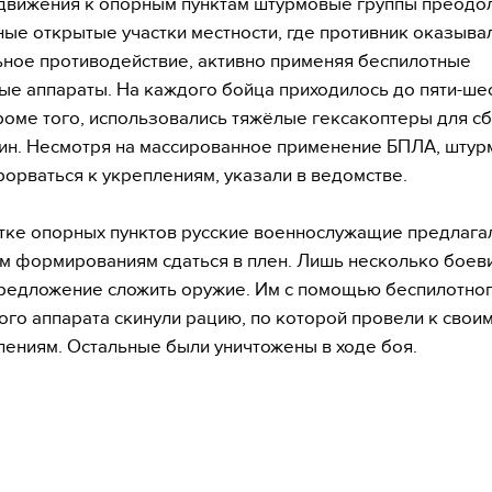
движения к опорным пунктам штурмовые группы преодо
ые открытые участки местности, где противник оказыва
ное противодействие, активно применяя беспилотные
ые аппараты. На каждого бойца приходилось до пяти-шес
роме того, использовались тяжёлые гексакоптеры для с
мин. Несмотря на массированное применение БПЛА, шту
рорваться к укреплениям, указали в ведомстве.
тке опорных пунктов русские военнослужащие предлага
м формированиям сдаться в плен. Лишь несколько боев
редложение сложить оружие. Им с помощью беспилотно
ого аппарата скинули рацию, по которой провели к свои
ениям. Остальные были уничтожены в ходе боя.