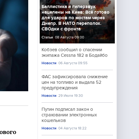
Баллистика и гиперзвук
нацелены на Киев: Всё готово
для ударов по мостам через
Днепр. В НАТО переполох.
СВОдки с фронта
Статьи
08 Августа 09:00
Кобзев сообщил о спасении
экипажа Cessna 182 в Бодайбо
Новости
06 Августа 09:55
ФАС зафиксировала снижение
цен на топливо и выдала 52
предупреждения
Новости
29 Июля 19:30
Путин подписал закон о
страховании электронных
кошельков
Новости
04 Августа 18:22
ового