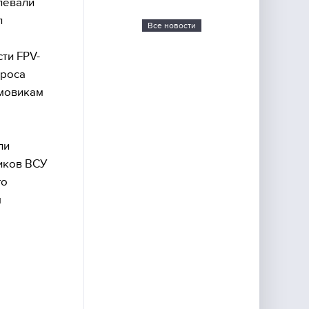
левали
л
Все новости
ти FPV-
броса
рмовикам
ли
иков ВСУ
го
м