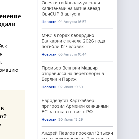
Овечкин и Ковальчук стали
х
капитанами на матче звезд
ОвиCUP 8 августа
енение
Новости
04 Августа 16:57
здали
МЧС: в горах Кабардино-
Балкарии с начала 2026 года
йск
погибли 12 человек
я
Новости
06 Августа 10:44
,
Премьер Венгрии Мадьяр
ормацию
отправился на переговоры в
Берлин и Париж
Новости
02 Июня 10:59
Евродепутат Картхайзер
пригрозил Армении санкциями
 в
ЕС за отказ от виз с РФ
кой
Новости
30 Июля 13:29
о
Андрей Павлов проехал 12 тысяч
км на велосипеде из Таиланда в