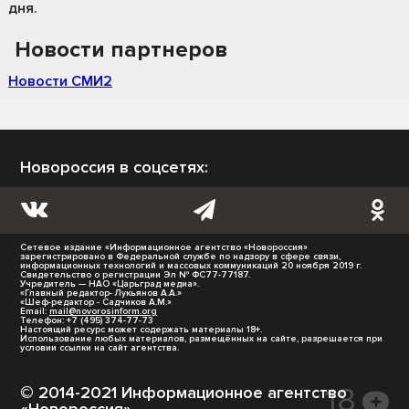
дня.
Новости партнеров
Новости СМИ2
Новороссия в соцсетях:
Сетевое издание «Информационное агентство «Новороссия»
зарегистрировано в Федеральной службе по надзору в сфере связи,
информационных технологий и массовых коммуникаций 20 ноября 2019 г.
Свидетельство о регистрации Эл № ФС77-77187.
Учредитель — НАО «Царьград медиа».
«Главный редактор- Лукьянов А.А.»
«Шеф-редактор - Садчиков А.М.»
Email:
mail@novorosinform.org
Телефон: +7 (495) 374-77-73
Настоящий ресурс может содержать материалы 18+.
Использование любых материалов, размещённых на сайте, разрешается при
условии ссылки на сайт агентства.
© 2014-2021 Информационное агентство
«Новороссия».