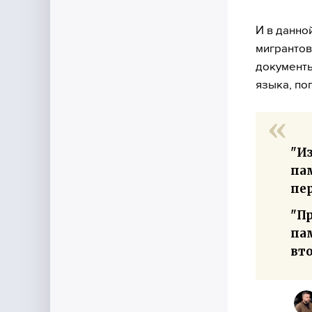
И в данно
мигрантов
документы
языка, по
"И
пам
пе
"П
па
вт