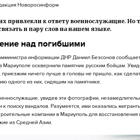
дакция Новоросинформ
х привлекли к ответу военнослужащие. Но т
связать и пару слов на нашем языке.
ение над погибшими
мминистра информации ДНР Даниил Безсонов сообщает,
в Мариуполе осквернили памятник русским бойцам. Увид
 приезжим ничего лучше в головы не пришло, как сдела
ю одного из них, сидящим на памятнике.
оеннослужащие, увидев эти фотографии, незамедлитель
и к поиску вандалов. Разумеется, ими оказались мигрант
троительные компании в Мариуполь для восстановления 
жие из Средней Азии.