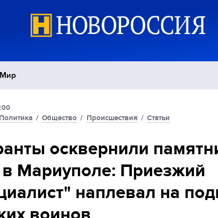
Мир
:00
Политика
С
Политика
/
Общество
/
Происшествия
/
Статьи
Экономика
П
анты осквернили памятн
в Мариуполе: Приезжий
Спорт
циалист" наплевал на под
ких воинов