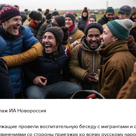
лаж ИА Новороссия
жащие провели воспитательную беседу с мигрантами и 
звинениями со стороны приезжих ко всему русскому наро