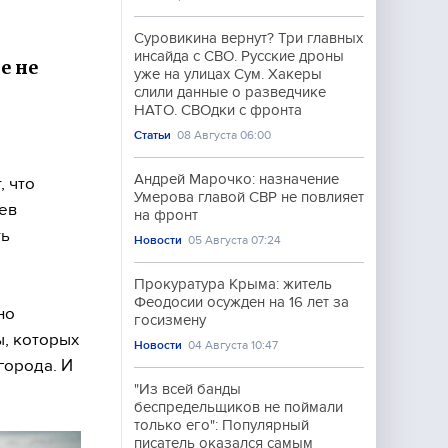
Суровикина вернут? Три главных
инсайда с СВО. Русские дроны
е не
уже на улицах Сум. Хакеры
слили данные о разведчике
НАТО. СВОдки с фронта
Статьи
08 Августа 06:00
Андрей Марочко: назначение
 что
Умерова главой СВР не повлияет
ев
на фронт
ть
Новости
05 Августа 07:24
Прокуратура Крыма: житель
Феодосии осужден на 16 лет за
но
госизмену
ы, которых
Новости
04 Августа 10:47
города. И
"Из всей банды
беспредельщиков не поймали
только его": Популярный
писатель оказался самым