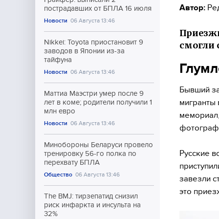
Автор:
Ре
пострадавших от БПЛА 16 июля
Новости
06 Августа 13:46
Приезжи
Nikkei: Toyota приостановит 9
смогли 
заводов в Японии из-за
тайфуна
Глумл
Новости
06 Августа 13:46
Бывший за
Маттиа Маэстри умер после 9
мигранты 
лет в коме; родители получили 1
млн евро
мемориал,
Новости
06 Августа 13:46
фотографи
Минобороны Беларуси провело
Русские в
тренировку 56-го полка по
перехвату БПЛА
приступил
Общество
06 Августа 13:46
завезли с
это приез
The BMJ: тирзепатид снизил
риск инфаркта и инсульта на
32%