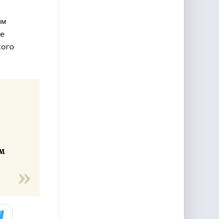
ям
ые
кого
ам