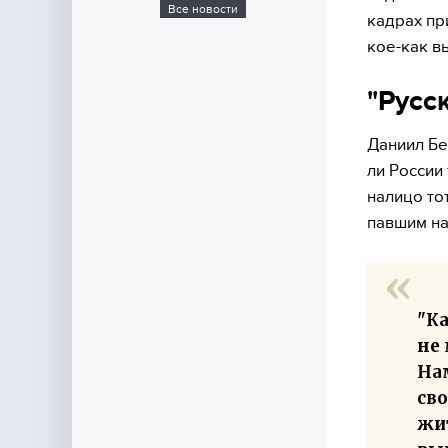
Все новости
кадрах пр
кое-как в
"Русс
Даниил Бе
ли России
налицо то
павшим на
"Ка
не
На
сво
жи