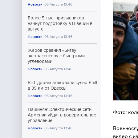
Новости
06 Августа 13:46
Более 5 тыс. призывников
начнут подготовку в Швеции в
августе
Новости
06 Августа 13:46
Жаров сравнил «Битву
экстрасенсов» с быстрыми
углеводами
Новости
06 Августа 13:46
Bild: дроны атаковали судно Emil
в 39 км от Одессы
Новости
06 Августа 13:46
Пашинян: Электрические сети
Фото: кол
Армении уйдут в доверительное
управление
Военнослу
Новости
06 Августа 13:46
видео с и