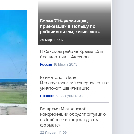
Более 70% украинцев,
приехавших в Польшу по
рабочим визам, «исчезают»
29 Марта 10:12
В Сакском районе Крыма сбит
беспилотник – Аксенов
Россия
16 Марта 20:13
Климатолог Даль:
Йеллоустоунский супервулкан не
уничтожит цивилизацию
Новости
04 Августа 01:32
Во время Мюнхенской
конференции обсудят ситуацию
в Донбассе в «нормандском
формате»
22 Января 14:09