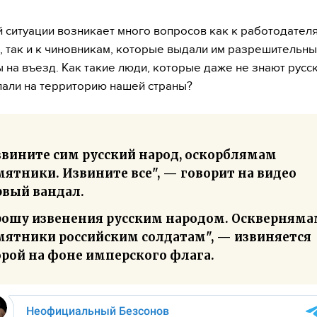
й ситуации возникает много вопросов как к работодател
, так и к чиновникам, которые выдали им разрешительн
 на въезд. Как такие люди, которые даже не знают русс
пали на территорию нашей страны?
звините сим русский народ, оскорблямам
ятники. Извините все", — говорит на видео
рвый вандал.
рошу извенения русским народом. Оскверням
мятники российским солдатам", — извиняется
орой на фоне имперского флага.