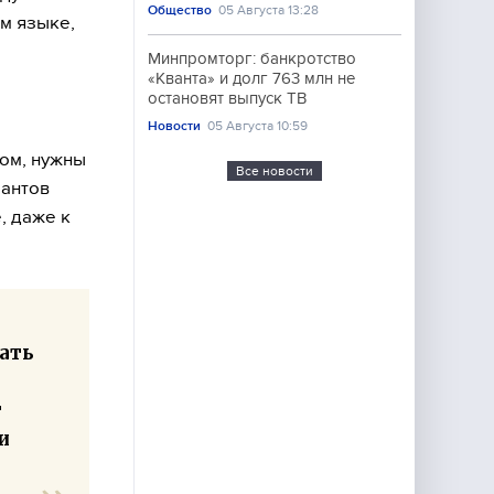
Общество
05 Августа 13:28
ом языке,
Минпромторг: банкротство
«Кванта» и долг 763 млн не
остановят выпуск ТВ
"
Новости
05 Августа 10:59
том, нужны
Все новости
рантов
, даже к
зать
т
и