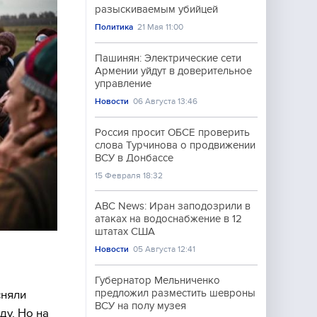
разыскиваемым убийцей
Политика
21 Мая 11:00
Пашинян: Электрические сети
Армении уйдут в доверительное
управление
Новости
06 Августа 13:46
Россия просит ОБСЕ проверить
слова Турчинова о продвижении
ВСУ в Донбассе
15 Февраля 18:32
ABC News: Иран заподозрили в
атаках на водоснабжение в 12
штатах США
Новости
05 Августа 12:41
Губернатор Мельниченко
предложил разместить шевроны
сняли
ВСУ на полу музея
ду. Но на