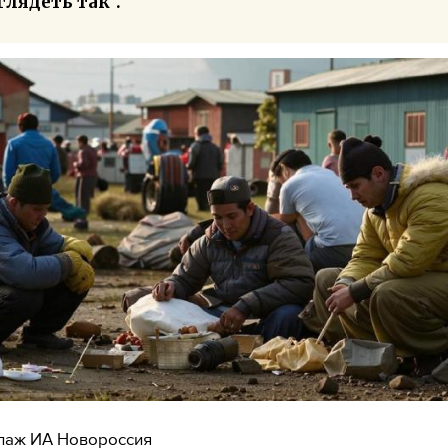
глядеть так".
лаж ИА Новороссия