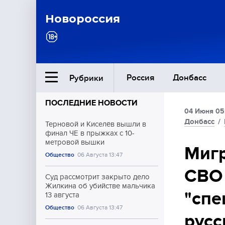
Новороссия
Россия
Донбасс
Рубрики
ПОСЛЕДНИЕ НОВОСТИ
04 Июня 05
Ближний Восток
Донбасс
/
Терновой и Киселёв вышли в
финал ЧЕ в прыжках с 10-
метровой вышки
Общество
Мигр
Общество
06 Августа 13:47
СВО 
Культура
Суд рассмотрит закрыто дело
Жилкина об убийстве мальчика
"спе
13 августа
Общество
06 Августа 13:47
русс