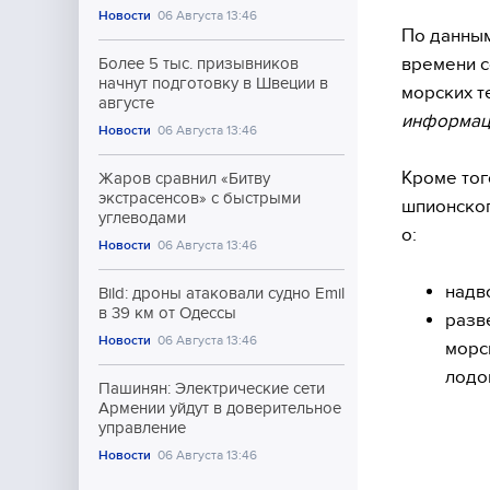
Новости
06 Августа 13:46
По данным
времени с
Более 5 тыс. призывников
начнут подготовку в Швеции в
морских т
августе
информаци
Новости
06 Августа 13:46
Кроме тог
Жаров сравнил «Битву
экстрасенсов» с быстрыми
шпионског
углеводами
о:
Новости
06 Августа 13:46
надв
Bild: дроны атаковали судно Emil
в 39 км от Одессы
разв
Новости
06 Августа 13:46
морс
лодо
Пашинян: Электрические сети
Армении уйдут в доверительное
управление
Новости
06 Августа 13:46