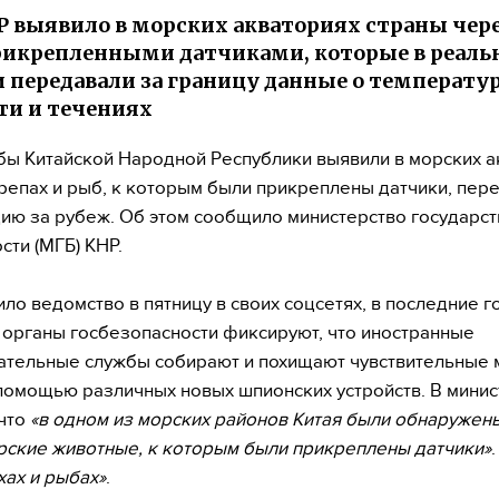
 выявило в морских акваториях страны чере
рикрепленными датчиками, которые в реал
 передавали за границу данные о температур
ти и течениях
ы Китайской Народной Республики выявили в морских а
репах и рыб, к которым были прикреплены датчики, пе
ю за рубеж. Об этом сообщило министерство государс
сти (МГБ) КНР.
ило ведомство в пятницу в своих соцсетях, в последние 
 органы госбезопасности фиксируют, что иностранные
тельные службы собирают и похищают чувствительные 
помощью различных новых шпионских устройств. В минис
 что
«в одном из морских районов Китая были обнаружен
ские животные, к которым были прикреплены датчики»
хах и рыбах»
.