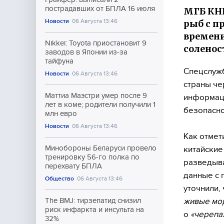
пострадавших от БПЛА 16 июля
МГБ КНР
Новости
06 Августа 13:46
рыб с п
времени
Nikkei: Toyota приостановит 9
соленос
заводов в Японии из-за
тайфуна
Спецслужб
Новости
06 Августа 13:46
страны че
Маттиа Маэстри умер после 9
информаци
лет в коме; родители получили 1
безопасно
млн евро
Новости
06 Августа 13:46
Как отмет
Минобороны Беларуси провело
китайские
тренировку 56-го полка по
разведыва
перехвату БПЛА
данные с 
Общество
06 Августа 13:46
уточнили,
живые мор
The BMJ: тирзепатид снизил
риск инфаркта и инсульта на
о
«черепа
32%