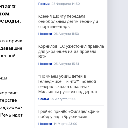
Россия
28 Февраля 14:50
пах и
ьном
Ксения Шойгу передала
е воды,
онкобольным детям технику и
спортинвентарь
Новости
06 Августа 11:50
кваториях
Корнилов: ЕС ужесточил правила
редававшие
для украинцев из-за провала
твенной
ВСУ
Новости
05 Августа 15:51
"Поймаем убийц детей в
годы
Геленджике – и что?": Боевой
генерал сказал о палачах.
Миллионы русских поддержат
морские
Статьи
07 Августа 16:00
терстве
ы крупные
Граймс принёс «Филадельфии»
. Речь идет
победу над «Бруклином»
Новости
14 Марта 23:00