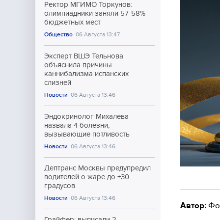
Ректор МГИМО Торкунов:
олимпиадники заняли 57-58%
бюджетных мест
Общество
06 Августа 13:47
Эксперт ВШЭ Тельнова
объяснила причины
каннибализма испанских
слизней
Новости
06 Августа 13:46
Эндокринолог Михалева
назвала 4 болезни,
вызывающие потливость
Новости
06 Августа 13:46
Дептранс Москвы предупредил
водителей о жаре до +30
градусов
Новости
06 Августа 13:46
Автор:
Фо
Грайфер: выписали 2