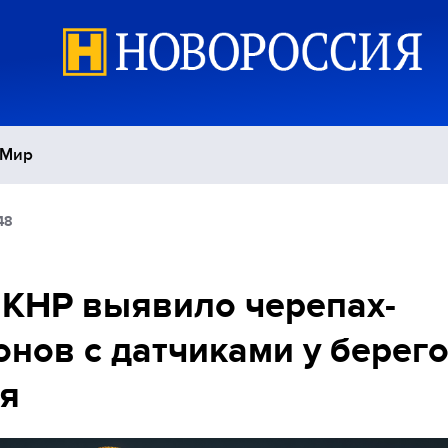
Мир
48
Политика
С
Экономика
П
КНР выявило черепах-
нов с датчиками у берег
Спорт
я