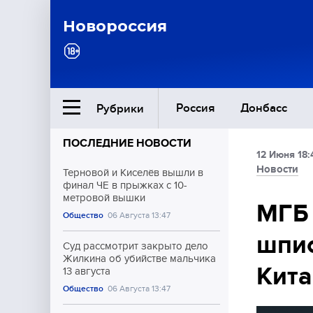
Новороссия
Россия
Донбасс
Рубрики
ПОСЛЕДНИЕ НОВОСТИ
12 Июня 18:
Ближний Восток
Новости
Терновой и Киселёв вышли в
финал ЧЕ в прыжках с 10-
метровой вышки
Общество
МГБ 
Общество
06 Августа 13:47
шпио
Культура
Суд рассмотрит закрыто дело
Жилкина об убийстве мальчика
Кита
13 августа
Общество
06 Августа 13:47