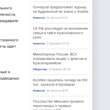
Гончаров предположил: курьер
льного
на Кудринской не знала о бомбе
лености,
Новости
02 Августа 11:23
редавали
СК РФ расследует исчезновение
семьи в тайге Красноярского
края
странного
Новости
13 Декабря 07:21
ечь идет
Минобороны России: ВСУ
планировали акцию с флагом в
Красноармейске
Общество
13 Января 09:29
ные о
 подводных
Rozetka лишилась склада на 100
тыс. заказов в Броварах
Новости
05 Августа 18:19
Посольство Мексики провело
переговоры о прямых