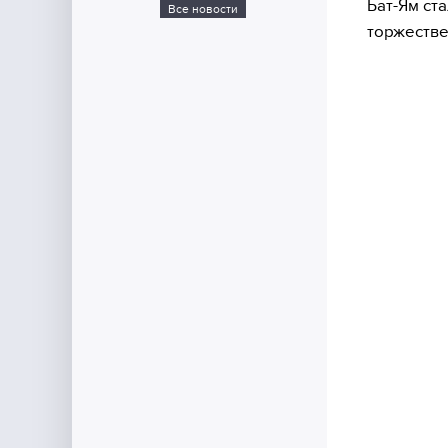
Бат-Ям ст
Все новости
торжестве