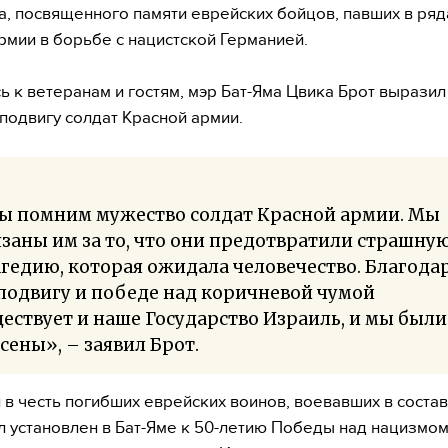
, посвященного памяти еврейских бойцов, павших в ряд
рмии в борьбе с нацистской Германией.
 к ветеранам и гостям, мэр Бат-Яма Цвика Брот выразил
подвигу солдат Красной армии.
ы помним мужество солдат Красной армии. Мы
заны им за то, что они предотвратили страшну
гедию, которая ожидала человечество. Благода
подвигу и победе над коричневой чумой
ествует и наше Государство Израиль, и мы были
сены», – заявил Брот.
в честь погибших еврейских воинов, воевавших в соста
л установлен в Бат-Яме к 50-летию Победы над нацизмом