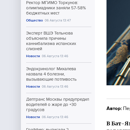
Ректор МГИМО Торкунов:
олимпиадники заняли 57-58%
бюджетных мест
Общество
06 Августа 13:47
Эксперт ВШЭ Тельнова
объяснила причины
каннибализма испанских
слизней
Новости
06 Августа 13:46
Эндокринолог Михалева
назвала 4 болезни,
вызывающие потливость
Новости
06 Августа 13:46
Дептранс Москвы предупредил
водителей о жаре до +30
Автор:
Пе
градусов
Новости
06 Августа 13:46
В Бат-Я
Грайфер: выписали 2