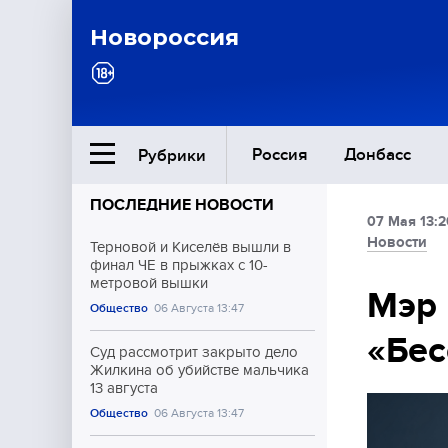
Новороссия
Россия
Донбасс
Рубрики
ПОСЛЕДНИЕ НОВОСТИ
07 Мая 13:2
Ближний Восток
Новости
Терновой и Киселёв вышли в
финал ЧЕ в прыжках с 10-
метровой вышки
Общество
Мэр 
Общество
06 Августа 13:47
«Бес
Культура
Суд рассмотрит закрыто дело
Жилкина об убийстве мальчика
13 августа
Общество
06 Августа 13:47