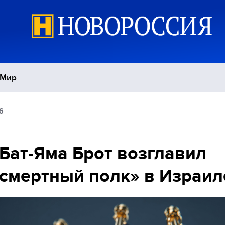
Мир
6
Политика
С
Экономика
П
Бат-Яма Брот возглавил
смертный полк» в Израил
Спорт