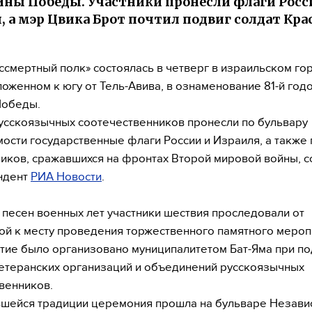
ны Победы. Участники пронесли флаги Росс
, а мэр Цвика Брот почтил подвиг солдат Кра
ссмертный полк» состоялась в четверг в израильском гор
ложенном к югу от Тель-Авива, в ознаменование 81-й го
Победы.
усскоязычных соотечественников пронесли по бульвару
ости государственные флаги России и Израиля, а также
иков, сражавшихся на фронтах Второй мировой войны, 
ндент
РИА Новости
.
 песен военных лет участники шествия проследовали от
й к месту проведения торжественного памятного мероп
ие было организовано муниципалитетом Бат-Яма при п
етеранских организаций и объединений русскоязычных
венников.
шейся традиции церемония прошла на бульваре Незави