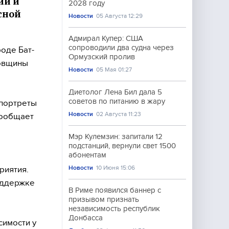
ии и
2028 году
сной
Новости
05 Августа 12:29
Адмирал Купер: США
сопроводили два судна через
оде Бат-
Ормузский пролив
довщины
Новости
05 Мая 01:27
Диетолог Лена Бил дала 5
советов по питанию в жару
 портреты
Новости
02 Августа 11:23
сообщает
Мэр Кулемзин: запитали 12
подстанций, вернули свет 1500
абонентам
Новости
10 Июня 15:06
риятия.
оддержке
В Риме появился баннер с
призывом признать
независимость республик
Донбасса
симости у