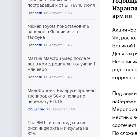
годовщи
пострадавших от БПЛА 16 июля
Израиля
Новости
06 Августа 13:46
армии
Nikkei: Toyota приостановит 9
Акция «Бе
заводов в Японии из-за
Ям, распо
тайфуна
Великой 
Новости
06 Августа 13:46
Десятки р
Маттиа Маэстри умер после 9
Независим
лет в коме; родители получили 1
родственн
млн евро
корреспо
Новости
06 Августа 13:46
Минобороны Беларуси провело
Под звуки
тренировку 56-го полка по
набережно
перехвату БПЛА
Мероприят
Общество
06 Августа 13:46
местных в
The BMJ: тирзепатид снизил
соотечест
риск инфаркта и инсульта на
По сложив
32%