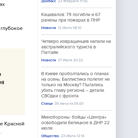
Донбасс
23 Февраля 11:56
ах
Кацавалов: 79 погибли и 67
ранены при пожарах в ЛНР
 глубокое
Новости
12 Июля 08:10
Четверо извращенцев напали на
австралийского туриста в
Паттайе
Новости
27 Июля 20:22
ю
В Киеве проболтались о планах
на осень: Баллистика полетит не
ря
только на Москву? Пытались
убить главу региона – детали.
СВОдки с фронта
Статьи
05 Августа 05:00
Минобороны: бойцы «Центра»
освободили Белицкое в ДНР 22
ве Красной
июля
.
Общество
23 Июля 12:14