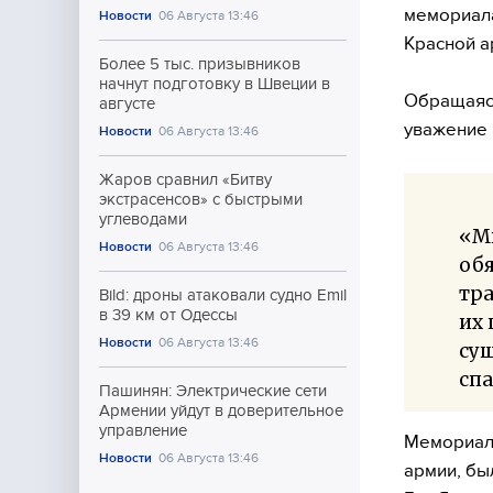
мемориала
Новости
06 Августа 13:46
Красной а
Более 5 тыс. призывников
начнут подготовку в Швеции в
Обращаясь
августе
уважение 
Новости
06 Августа 13:46
Жаров сравнил «Битву
экстрасенсов» с быстрыми
углеводами
«М
Новости
06 Августа 13:46
обя
тра
Bild: дроны атаковали судно Emil
в 39 км от Одессы
их 
Новости
06 Августа 13:46
сущ
спа
Пашинян: Электрические сети
Армении уйдут в доверительное
управление
Мемориал 
Новости
06 Августа 13:46
армии, бы