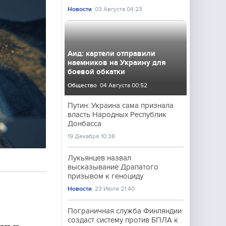
Новости
03 Августа 04:23
Аид: картели отправили
наемников на Украину для
боевой обкатки
Общество
04 Августа 00:52
Путин: Украина сама признала
власть Народных Республик
Донбасса
19 Декабря 10:38
Лукьянцев назвал
высказывание Драпатого
призывом к геноциду
Новости
23 Июля 21:40
Пограничная служба Финляндии
создаст систему против БПЛА к