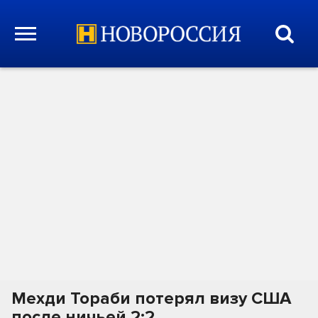
Мехди Тораби потерял визу США
после ничьей 2:2