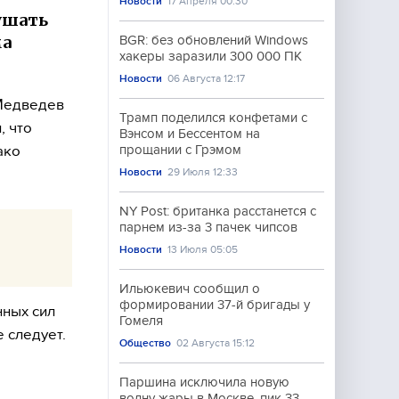
Новости
17 Апреля 00:30
рушать
ма
BGR: без обновлений Windows
хакеры заразили 300 000 ПК
Новости
06 Августа 12:17
 Медведев
Трамп поделился конфетами с
, что
Вэнсом и Бессентом на
ако
прощании с Грэмом
Новости
29 Июля 12:33
NY Post: британка расстанется с
парнем из-за 3 пачек чипсов
Новости
13 Июля 05:05
Ильюкевич сообщил о
формировании 37-й бригады у
нных сил
Гомеля
 следует.
Общество
02 Августа 15:12
Паршина исключила новую
волну жары в Москве, пик 33