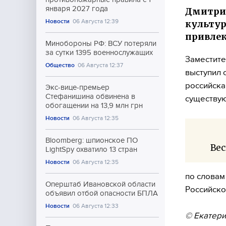
января 2027 года
Дмитрий
Новости
06 Августа 12:39
культур
привлек
Минобороны РФ: ВСУ потеряли
за сутки 1395 военнослужащих
Заместите
Общество
06 Августа 12:37
выступил 
российска
Экс-вице-премьер
Стефанишина обвинена в
существую
обогащении на 13,9 млн грн
Новости
06 Августа 12:35
Bloomberg: шпионское ПО
Ве
LightSpy охватило 13 стран
Новости
06 Августа 12:35
по словам
Оперштаб Ивановской области
Российско
объявил отбой опасности БПЛА
Новости
06 Августа 12:33
© Екатери