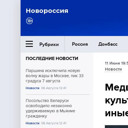
Новороссия
Россия
Донбасс
Рубрики
ПОСЛЕДНИЕ НОВОСТИ
11 Июня 19:
Ближний Восток
Новости
Паршина исключила новую
волну жары в Москве, пик 33
градуса 7 августа
Общество
Медв
Новости
06 Августа 12:41
куль
Культура
Посольство Беларуси
освободило незаконно
иные
удерживаемую в Мьянме
гражданку
Новости
06 Августа 12:41