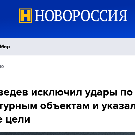
Мир
50
Политика
С
Экономика
П
едев исключил удары по
турным объектам и указа
Спорт
 цели