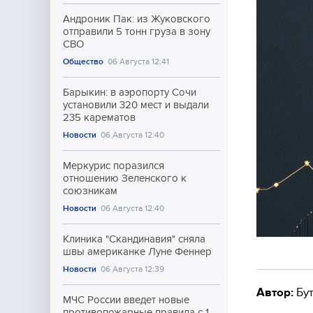
Андроник Пак: из Жуковского
отправили 5 тонн груза в зону
СВО
Общество
06 Августа 12:41
Барыкин: в аэропорту Сочи
установили 320 мест и выдали
235 карематов
Новости
06 Августа 12:40
Меркурис поразился
отношению Зеленского к
союзникам
Новости
06 Августа 12:40
Клиника "Скандинавия" сняла
швы американке Луне Феннер
Новости
06 Августа 12:39
Автор:
Бут
МЧС России введет новые
противопожарные правила с 1