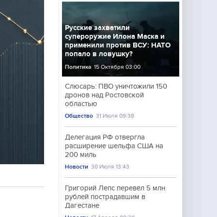
Русские захватили
супероружие Илона Маска и
применили против ВСУ: НАТО
попало в ловушку?
Политика
15 Октября 03:00
Слюсарь: ПВО уничтожили 150
дронов над Ростовской
областью
Общество
31 Июля 09:38
Делегация РФ отвергла
расширение шельфа США на
200 миль
Новости
30 Июля 13:43
Григорий Лепс перевёл 5 млн
рублей пострадавшим в
Дагестане