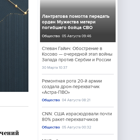
Лантратова помогла передать
орден Мужества матери
погибшего бойца СВО
Общество
05 Августа 09:46
Стеван Гайич: Обострение в
Косово — очередной этап войны
Запада против Сербии и России
30 Марта 10:37
Ремонтная рота 20-й армии
создала дрон-перехватчик
«Астра-ПВО»
Общество
04 Августа 08:21
CNN: США израсходовали почти
80% ракет-перехватчиков
Общество
05 Августа 00:32
учений