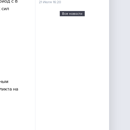
риод с 8
21 Июля 16:20
 сил
Все новости
вным
ликта на