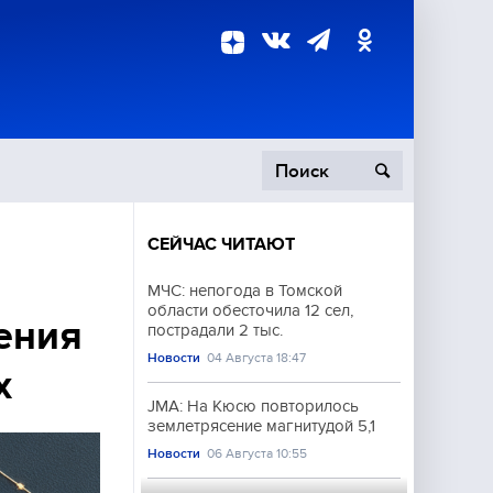
СЕЙЧАС ЧИТАЮТ
пецоперация
МЧС: непогода в Томской
области обесточила 12 сел,
роисшествия
ения
пострадали 2 тыс.
Новости
04 Августа 18:47
х
JMA: На Кюсю повторилось
землетрясение магнитудой 5,1
Новости
06 Августа 10:55