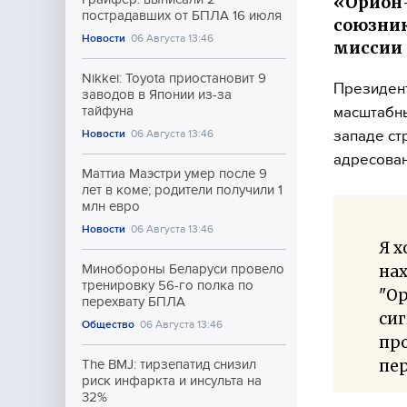
«Орион-
пострадавших от БПЛА 16 июля
союзник
Новости
06 Августа 13:46
миссии 
Nikkei: Toyota приостановит 9
Президен
заводов в Японии из-за
масштабны
тайфуна
западе ст
Новости
06 Августа 13:46
адресован
Маттиа Маэстри умер после 9
лет в коме; родители получили 1
млн евро
Новости
06 Августа 13:46
Я х
нах
Минобороны Беларуси провело
тренировку 56-го полка по
"Ор
перехвату БПЛА
сиг
Общество
06 Августа 13:46
про
пе
The BMJ: тирзепатид снизил
риск инфаркта и инсульта на
32%