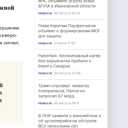
МЧС объявило угрозу атаки
БПЛА в Ивановской области
ожной
Новости
05 Августа 18:24
Глава Карелии Парфенчиков
вершении
объявил о формировании МОГ
северо-
для защиты
к сигнал,
Новости
21 Июля 17:00
Habertürk: безэкипажный катер
без взрывчатки прибило к
берегу Сакарьи
Новости
05 Августа 22:58
й
Трамп опроверг нехватку
боеприпасов, Пентагон
м
запросил 67 млрд
х
Новости
06 Августа 08:11
я
В ЛНР заявили о миномётном и
об артиллерийском обстреле
ВСУ нескольких сёл