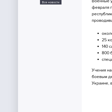
Военные у
Все новости
февраля п
республик
проводивш
окол
25 ко
140 
800 
спец
Учения на
боевым де
Украине, 