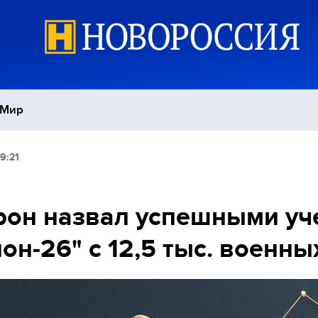
Мир
9:21
Политика
С
Экономика
П
он назвал успешными уч
он-26" с 12,5 тыс. военны
Спорт