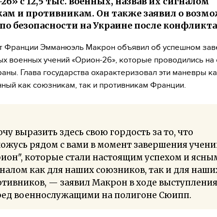
26» с 12,5 тыс. военных, назвав их сигналом
ам и противникам. Он также заявил о возм
по безопасности на Украине после конфликта
т Франции Эмманюэль Макрон объявил об успешном за
х военных учений «Орион-26», которые проводились на 
раны. Глава государства охарактеризовал эти маневры ка
ный как союзникам, так и противникам Франции.
очу выразить здесь свою гордость за то, что
ожусь рядом с вами в момент завершения учени
ион", которые стали настоящим успехом и ясны
налом как для наших союзников, так и для наши
тивников, — заявил Макрон в ходе выступлени
ред военнослужащими на полигоне Сюипп.