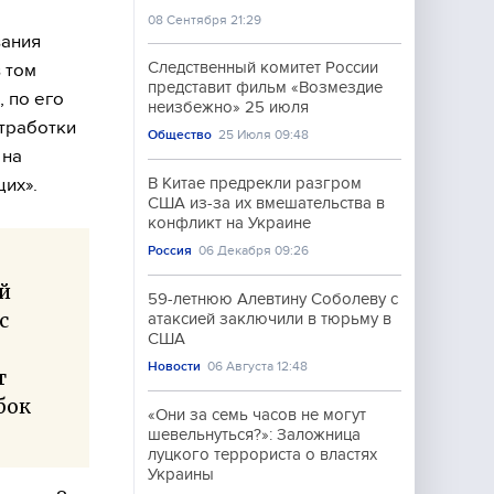
08 Сентября 21:29
вания
Следственный комитет России
 том
представит фильм «Возмездие
 по его
неизбежно» 25 июля
тработки
Общество
25 Июля 09:48
 на
их».
В Китае предрекли разгром
США из-за их вмешательства в
конфликт на Украине
Россия
06 Декабря 09:26
ый
59-летнюю Алевтину Соболеву с
с
атаксией заключили в тюрьму в
США
Новости
06 Августа 12:48
т
бок
«Они за семь часов не могут
шевельнуться?»: Заложница
луцкого террориста о властях
Украины