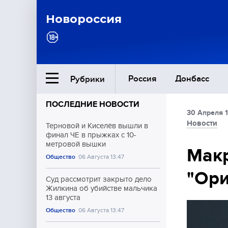
Новороссия
Россия
Донбасс
Рубрики
ПОСЛЕДНИЕ НОВОСТИ
30 Апреля 1
Ближний Восток
Новости
Терновой и Киселёв вышли в
финал ЧЕ в прыжках с 10-
метровой вышки
Общество
Макр
Общество
06 Августа 13:47
"Ори
Культура
Суд рассмотрит закрыто дело
Жилкина об убийстве мальчика
13 августа
Общество
06 Августа 13:47