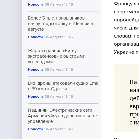
Французск
Новости
06 Августа 13:46
современн
Более 5 тыс. призывников
европейца
начнут подготовку в Швеции в
числе для
августе
словам, п
Новости
06 Августа 13:46
организац
Жаров сравнил «Битву
Украине п
экстрасенсов» с быстрыми
углеводами
Новости
06 Августа 13:46
На 
Bild: дроны атаковали судно Emil
в 39 км от Одессы
на
Новости
06 Августа 13:46
дей
евр
Пашинян: Электрические сети
при
Армении уйдут в доверительное
управление
с н
Новости
06 Августа 13:46