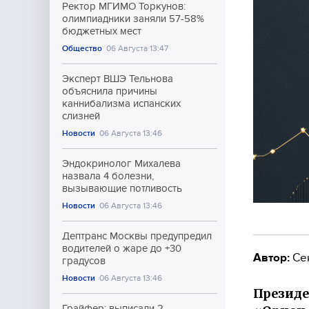
Ректор МГИМО Торкунов:
олимпиадники заняли 57-58%
бюджетных мест
Общество
06 Августа 13:47
Эксперт ВШЭ Тельнова
объяснила причины
каннибализма испанских
слизней
Новости
06 Августа 13:46
Эндокринолог Михалева
назвала 4 болезни,
вызывающие потливость
Новости
06 Августа 13:46
Дептранс Москвы предупредил
водителей о жаре до +30
Автор:
Се
градусов
Новости
06 Августа 13:46
Президе
Грайфер: выписали 2