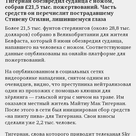
Тигернан обезвредил суданца с ножом,
собрав £21,5 тыс. пожертвований. Часть
средств он перечислит пострадавшему
Стивену Огилви, лишившемуся глаза
Более 21,5 тыс. фунтов стерлингов (около 28,8 тыс.
долларов) собрано в Великобритании для жителя
Белфаста, который 8 июня обезвредил суданца,
напавшего на человека с ножом. Соответствующие
данные опубликованы на онлайн-платформе для
пожертвований.
На опубликованном в социальных сетях
видеоролике нападения, снятом одним из
очевидцев, видно, что преступника нейтрализовал
один из прохожих с помощью клюшки для
хёрлинга — гэльской игры с мячом на траве. Им
оказался местный житель Майтиу Мак Тигернан.
После этого в сети был инициирован сбор средств
«на пинту пива» для Тигернана. Свои взносы
сделали уже 2,2 тыс. человек.
Тигернан, слова которого приводит телеканал Sky