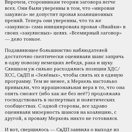
Впрочем, сторонникам теории заговора легче
всех. Они были уверенны в том, что «мировая
закулиса» не допустит провал коалиционных
прений. Теперь они уверенны, что та же
«закулиса» сама инициировала провал «Ямайки» в
своих «закулисных» целях. «Всемирный заговор»
— дело тонкое.
Подавляющее большинство наблюдателей
достаточно скептически оценивали шанс запрячь
в одну повозку немецких лебедя, рака и щуку.
Слишком уж сильно расходились позиции ХДС/
ХСС, СвДП и «Зелёных», чтобы слить их в единую
программу. Тем не менее, к Меркель настолько
привыкли, что иррациональная вера в то, что она
опять сможет (ибо как же без неё?) продолжала
господствовать в экспертных и политических
сообществах. С одной стороны, все здраво
оценивали мизерность шансов на коалицию, с
другой, к провалу Меркель никто не готовился.
И вот, свершилось — СвДП заявила о выходе из