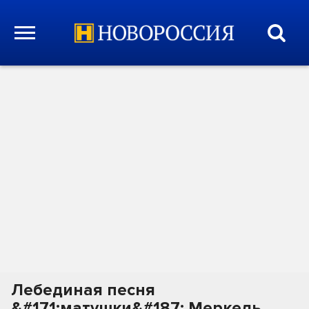
Лебединая песня
&#171;матушки&#187; Меркель