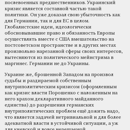
послевоенных предшественников. Украинский
кризис является составной частью такой
политики. Он уже доказал свою убыточность как
для Германии, так и для ЕС в целом.
Глобалистские идеи, идеологически
обосновывавшие право и обязанность Европы
осуществлять вместе с США вмешательство на
постсоветском пространстве и в других местах
произвольно нарезанной сферы своих интересов,
вытесняются из политического мейнстрима в
маргинес. Германии не до Украины.
Украине же, брошенной Западом на произвол
судьбы и раздираемой собственным
внутриполитическим кризисом (оформленным
как кризис власти Порошенко с наложенным на
него крахом декларативного майданного
единства) до разрешения германских
внутриполитических проблем ещё дожить надо,
что является задачей нетривиальной и для более
адекватной власти в устойчивой ситуации, а уж
для киевской и вовсе нерешаемой.