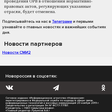
проведения ОРВ в отношении нормативно-
правовых актов, регулирующих указанные
отрасли, будет отменена.
Подписывайтесь на нас
в
Телеграме
и первыми
узнавайте о главных новостях и важнейших событиях
дня.
Новости партнеров
Новости СМИ2
Новороссия в соцсетях:
Сетевое издание «Информационное агентство «Новороссия»
зарегистрировано в Федеральной службе по надзору в сфере связи,
информационных технологий и массовых коммуникаций 20 ноября 2019 г.
Свидетельство о регистрации Эл № ФС77-77187.
Учредитель — НАО «Царьград медиа».
«Главный редактор- Лукьянов А.А.»