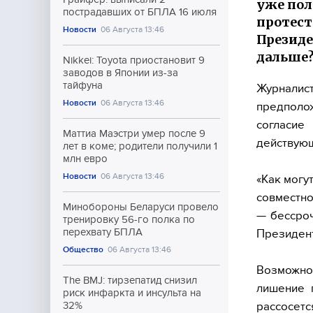
уже пол
пострадавших от БПЛА 16 июля
протест
Новости
06 Августа 13:46
Президе
дальше?
Nikkei: Toyota приостановит 9
заводов в Японии из-за
тайфуна
Журнали
Новости
06 Августа 13:46
предполож
согласи
Маттиа Маэстри умер после 9
действую
лет в коме; родители получили 1
млн евро
Новости
06 Августа 13:46
«Как могу
совместно
Минобороны Беларуси провело
— бессро
тренировку 56-го полка по
перехвату БПЛА
Президент
Общество
06 Августа 13:46
Возможно,
The BMJ: тирзепатид снизил
лишение г
риск инфаркта и инсульта на
рассосетс
32%