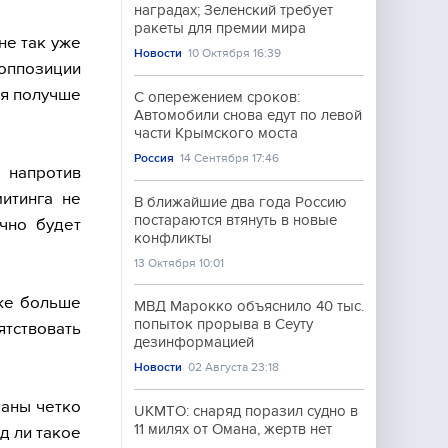
наградах; Зеленский требует
ракеты для премии мира
не так уже
Новости
10 Октября 16:39
 оппозиции
ья получше
С опережением сроков:
Автомобили снова едут по левой
части Крымского моста
Россия
14 Сентября 17:46
 напротив
итинга не
В ближайшие два года Россию
постараются втянуть в новые
очно будет
конфликты
13 Октября 10:01
уже больше
МВД Марокко объяснило 40 тыс.
попыток прорыва в Сеуту
ятствовать
дезинформацией
Новости
02 Августа 23:18
раны четко
UKMTO: снаряд поразил судно в
11 милях от Омана, жертв нет
д ли такое