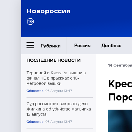
Новороссия
Россия
Донбасс
Рубрики
ПОСЛЕДНИЕ НОВОСТИ
14 Сентября
Ближний Восток
Терновой и Киселёв вышли в
финал ЧЕ в прыжках с 10-
Крес
метровой вышки
Общество
Общество
06 Августа 13:47
Поро
Культура
Суд рассмотрит закрыто дело
Жилкина об убийстве мальчика
13 августа
Общество
06 Августа 13:47