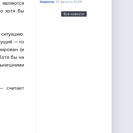
Новости
01 Августа 10:38
 являются
но хотя бы
Все новости
 ситуацию.
дущий — то
нирован (и
Хотя бы на
 нынешними
— считает