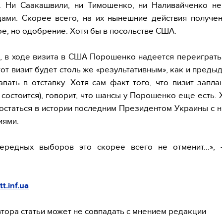
. Ни Саакашвили, ни Тимошенко, ни Наливайченко не
ами. Скорее всего, на их нынешние действия получе
е, но одобрение. Хотя бы в посольстве США.
 в ходе визита в США Порошенко надеется переиграть
тот визит будет столь же «результативным», как и преды
авать в отставку. Хотя сам факт того, что визит запла
состоится), говорит, что шансы у Порошенко еще есть. 
 остаться в истории последним Президентом Украины с
иями.
ередных выборов это скорее всего не отменит…», 
tt.inf.ua
тора статьи может не совпадать с мнением редакции