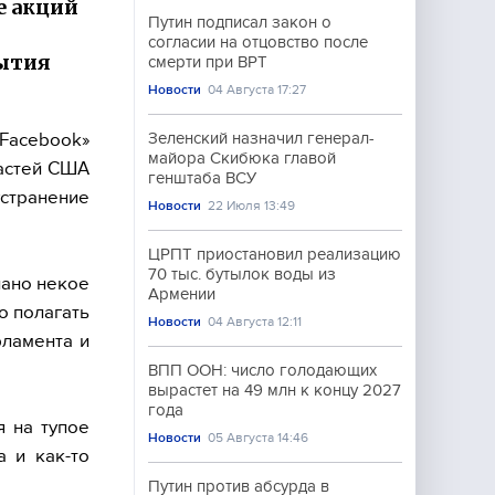
е акций
Путин подписал закон о
согласии на отцовство после
бытия
смерти при ВРТ
Новости
04 Августа 17:27
acebook»
Зеленский назначил генерал-
майора Скибюка главой
ластей США
генштаба ВСУ
транение
Новости
22 Июля 13:49
ЦРПТ приостановил реализацию
70 тыс. бутылок воды из
лано некое
Армении
о полагать
Новости
04 Августа 12:11
ламента и
ВПП ООН: число голодающих
вырастет на 49 млн к концу 2027
года
я на тупое
Новости
05 Августа 14:46
а и как-то
Путин против абсурда в