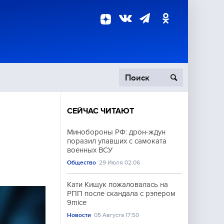
СЕЙЧАС ЧИТАЮТ
пецоперация
Минобороны РФ: дрон-ждун
поразил упавших с самоката
роисшествия
военных ВСУ
Общество
29 Июля 02:06
Кати Кищук пожаловалась на
РПП после скандала с рэпером
9mice
Новости
05 Августа 17:50