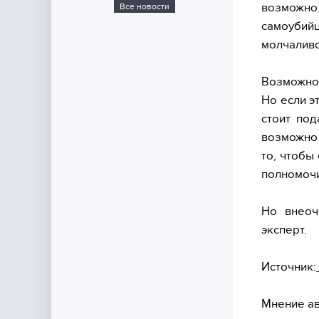
возможно
Все новости
самоубийц
молчаливо
Возможно,
Но если э
стоит под
возможно 
то, чтобы
полномоч
Но внеоч
эксперт.
Источник:
Мнение ав