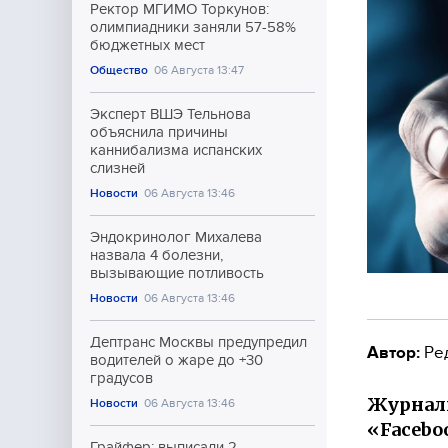
Ректор МГИМО Торкунов:
олимпиадники заняли 57-58%
бюджетных мест
Общество
06 Августа 13:47
Эксперт ВШЭ Тельнова
объяснила причины
каннибализма испанских
слизней
Новости
06 Августа 13:46
Эндокринолог Михалева
назвала 4 болезни,
вызывающие потливость
Новости
06 Августа 13:46
Дептранс Москвы предупредил
Автор:
Ре
водителей о жаре до +30
градусов
Журнали
Новости
06 Августа 13:46
«Facebo
Грайфер: выписали 2