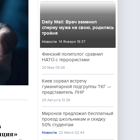
Daily Mail: Врач заменил
сперму мужа на свою, родилась
тройня
Новости
14 Января 18:37
Финский политолог сравнил
НАТО с террористами
20 Мая 05:06
Киев сорвал встречу
гуманитарной подгруппы ТКГ —
представитель ЛНР
25 Августа 13:36
Миронов предложил бесплатный
проезд школьникам и скидку
50% студентам
в
Новости
22 Июня 02:44
иция»