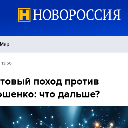
Мир
 13:56
Политика
С
товый поход против
Экономика
П
шенко: что дальше?
Спорт