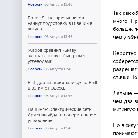
Новости
06 Августа 13:46
Так как о
Более 5 тыс. призывников
много. Пр
начнут подготовку в Швеции в
больше, п
августе
чем у объ
Новости
06 Августа 13:46
Жаров сравнил «Битву
Вероятно
экстрасенсов» с быстрыми
соберетс
углеводами
разрешат.
Новости
06 Августа 13:46
спички. Т
Bild: дроны атаковали судно Emil
в 39 км от Одессы
Дальше — 
Новости
06 Августа 13:46
чем два в
митингующ
Пашинян: Электрические сети
Армении уйдут в доверительное
управление
Но в силу
Новости
06 Августа 13:46
понимают,