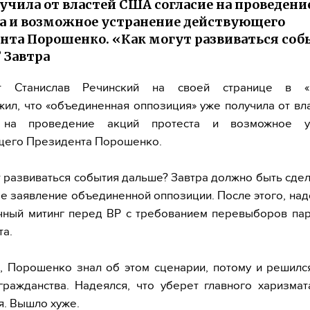
учила от властей США согласие на проведени
а и возможное устранение действующего
нта Порошенко. «Как могут развиваться со
 Завтра
ст Станислав Речинский на своей странице в «F
ил, что «объединенная оппозиция» уже получила от в
е на проведение акций протеста и возможное ус
щего Президента Порошенко.
т развиваться события дальше? Завтра должно быть сде
е заявление объединенной оппозиции. После этого, над
чный митинг перед ВР с требованием перевыборов пар
а.
 Порошенко знал об этом сценарии, потому и решилс
ражданства. Надеялся, что уберет главного харизмат
я. Вышло хуже.