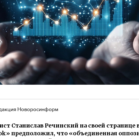
дакция Новоросинформ
ст Станислав Речинский на своей странице 
ok» предположил, что «объединенная оппоз