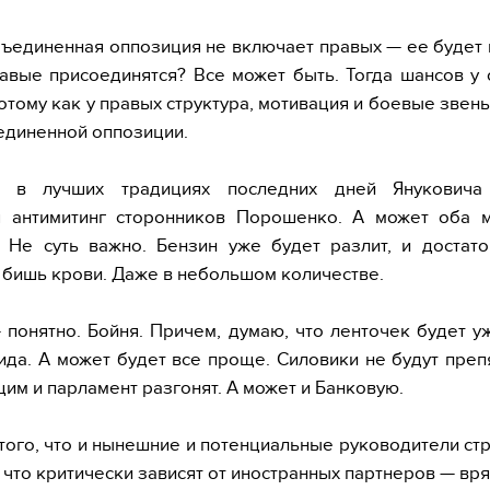
бъединенная оппозиция не включает правых — ее будет 
авые присоединятся? Все может быть. Тогда шансов у
отому как у правых структура, мотивация и боевые звен
единенной оппозиции.
, в лучших традициях последних дней Януковича
я антимитинг сторонников Порошенко. А может оба м
 Не суть важно. Бензин уже будет разлит, и достат
о бишь крови. Даже в небольшом количестве.
понятно. Бойня. Причем, думаю, что ленточек будет 
ида. А может будет все проще. Силовики не будут преп
им и парламент разгонят. А может и Банковую.
 того, что и нынешние и потенциальные руководители ст
 что критически зависят от иностранных партнеров — вря