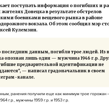
ает поступать информация о погибших и р
жителях Донецка в результате обстрелов
кими боевиками вещевого рынка в районе
дорожного вокзала. Об этом сообщил мэр с
ксей Кулемзин.
о последним данным, погибли трое людей. Из 
ка опознан лишь один — мужчина 1946 г.р. Дру
гибшие предварительной идентификации не
ддаются", — написал градоначальник в своем
леграм-канале.
нным, ранения получили еще как минимум трое горожан 
64 г.р., мужчины 1959 г.р. и 1953 г.р.