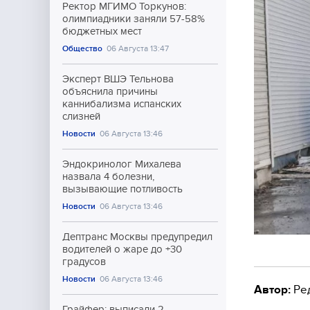
Ректор МГИМО Торкунов:
олимпиадники заняли 57-58%
бюджетных мест
Общество
06 Августа 13:47
Эксперт ВШЭ Тельнова
объяснила причины
каннибализма испанских
слизней
Новости
06 Августа 13:46
Эндокринолог Михалева
назвала 4 болезни,
вызывающие потливость
Новости
06 Августа 13:46
Дептранс Москвы предупредил
водителей о жаре до +30
градусов
Новости
06 Августа 13:46
Автор:
Ре
Грайфер: выписали 2