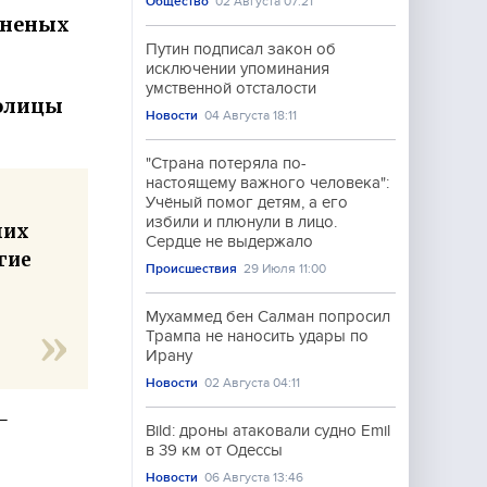
Общество
02 Августа 07:21
аненых
Путин подписал закон об
исключении упоминания
умственной отсталости
толицы
Новости
04 Августа 18:11
"Страна потеряла по-
настоящему важного человека":
Учёный помог детям, а его
избили и плюнули в лицо.
них
Сердце не выдержало
гие
Происшествия
29 Июля 11:00
Мухаммед бен Салман попросил
Трампа не наносить удары по
Ирану
Новости
02 Августа 04:11
—
Bild: дроны атаковали судно Emil
в 39 км от Одессы
Новости
06 Августа 13:46