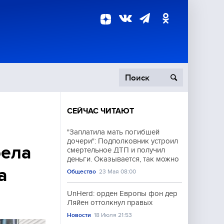
СЕЙЧАС ЧИТАЮТ
пецоперация
"Заплатила мать погибшей
дочери": Подполковник устроил
роисшествия
рела
смертельное ДТП и получил
деньги. Оказывается, так можно
а
Общество
23 Мая 08:00
UnHerd: орден Европы фон дер
Ляйен оттолкнул правых
Новости
18 Июля 21:53