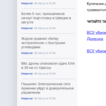
Кулемзин 
Новости
06 Августа 13:46
травматол
Более 5 тыс. призывников
начнут подготовку в Швеции в
ЧИТАЙТЕ ТА
августе
Новости
06 Августа 13:46
ВСУ убили
Донецка
Жаров сравнил «Битву
экстрасенсов» с быстрыми
углеводами
ВСУ убили
Новости
06 Августа 13:46
Bild: дроны атаковали судно Emil
в 39 км от Одессы
Новости
06 Августа 13:46
Пашинян: Электрические сети
Армении уйдут в доверительное
управление
Новости
06 Августа 13:46