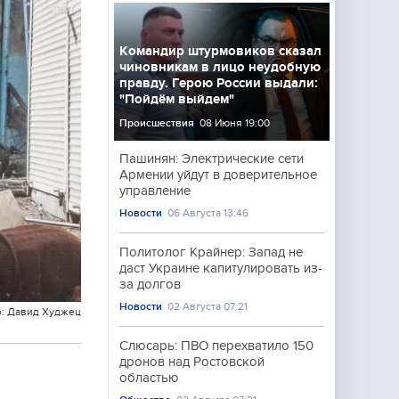
Командир штурмовиков сказал
чиновникам в лицо неудобную
правду. Герою России выдали:
"Пойдём выйдем"
Происшествия
08 Июня 19:00
Пашинян: Электрические сети
Армении уйдут в доверительное
управление
Новости
06 Августа 13:46
Политолог Крайнер: Запад не
даст Украине капитулировать из-
за долгов
Новости
02 Августа 07:21
: Давид Худжец
Слюсарь: ПВО перехватило 150
дронов над Ростовской
областью