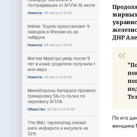
пострадавших от БПЛА 16 июля
Продолж
Новости
06 Августа 13:46
мирных 
украинс
Nikkei: Toyota приостановит 9
железно
заводов в Японии из-за
ДНР Але
тайфуна
Новости
06 Августа 13:46
Маттиа Маэстри умер после 9
лет в коме; родители получили 1
"П
млн евро
по
Новости
06 Августа 13:46
по
по
Минобороны Беларуси провело
Те
тренировку 56-го полка по
перехвату БПЛА
Общество
06 Августа 13:46
По его да
The BMJ: тирзепатид снизил
женщина 19
риск инфаркта и инсульта на
32%