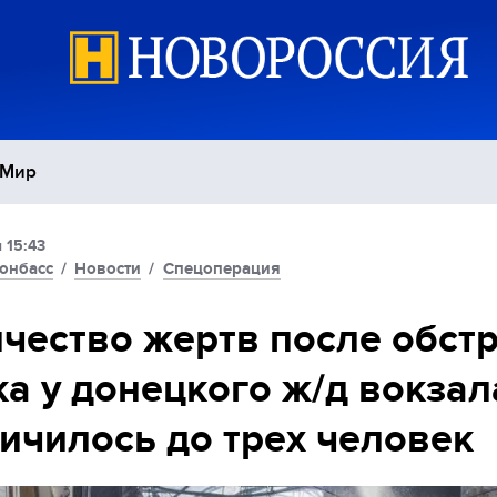
Мир
 15:43
Политика
С
онбасс
/
Новости
/
Спецоперация
Экономика
П
чество жертв после обст
а у донецкого ж/д вокзал
Спорт
ичилось до трех человек