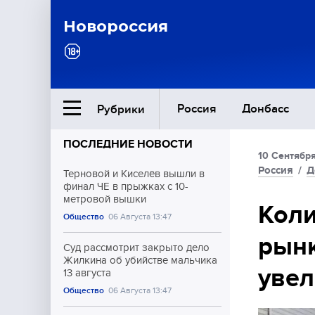
Новороссия
Россия
Донбасс
Рубрики
ПОСЛЕДНИЕ НОВОСТИ
10 Сентября
Ближний Восток
Россия
/
Д
Терновой и Киселёв вышли в
финал ЧЕ в прыжках с 10-
метровой вышки
Общество
Коли
Общество
06 Августа 13:47
рынк
Культура
Суд рассмотрит закрыто дело
Жилкина об убийстве мальчика
увел
13 августа
Общество
06 Августа 13:47