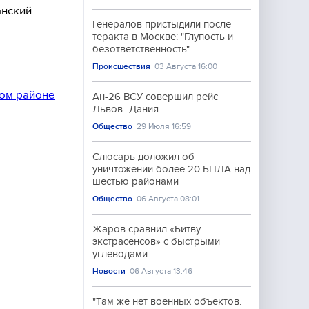
анский
Генералов пристыдили после
теракта в Москве: "Глупость и
безответственность"
Происшествия
03 Августа 16:00
ком районе
Ан-26 ВСУ совершил рейс
Львов–Дания
Общество
29 Июля 16:59
Слюсарь доложил об
уничтожении более 20 БПЛА над
шестью районами
Общество
06 Августа 08:01
Жаров сравнил «Битву
экстрасенсов» с быстрыми
углеводами
Новости
06 Августа 13:46
"Там же нет военных объектов.