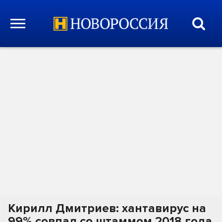
Кирилл Дмитриев: хантавирус на
99% совпал со штаммом 2018 года