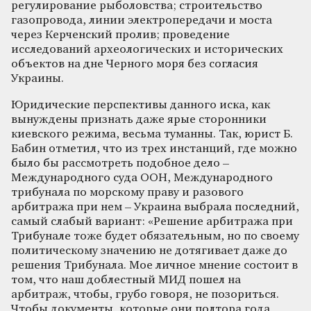
регулирование рыболовства; строительство
газопровода, линии электропередачи и моста
через Керченский пролив; проведение
исследований археологических и исторических
объектов на дне Черного моря без согласия
Украины.
Юридические перспективы данного иска, как
вынуждены признать даже ярые сторонники
киевского режима, весьма туманны. Так, юрист Б.
Бабин отметил, что из трех инстанций, где можно
было бы рассмотреть подобное дело –
Международного суда ООН, Международного
трибунала по морскому праву и разового
арбитража при нем – Украина выбрала последний,
самый слабый вариант: «Решение арбитража при
Трибунале тоже будет обязательным, но по своему
политическому значению не дотягивает даже до
решения Трибунала. Мое личное мнение состоит в
том, что наш доблестный МИД пошел на
арбитраж, чтобы, грубо говоря, не позориться.
Чтобы документы, которые они полтора года