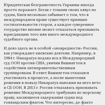
Юридическая безграмотность Украины иногда
просто поражает. Бегая с томами своих кляуз по
судам, Киев несколько забывает о том, что в
международном праве существует принцип
состязательности сторон, а каждое суверенное
государство вполне может отказаться признавать
юрисдикцию того или иного международного
судебного органа.
И дело здесь не в особой «зловредности» России,
как утверждают киевские деятели. Например, в
1984 г. Никарагуа подала иск в Международный
суд ООН против США, уличив Вашингтон в
содействии антиправительственным
группировкам. В ответ Вашингтон отказался
участвовать в процессе, а после вынесения
решения в пользу Никарагуа наложил на него вето
в СБ ООН. В 2013 г. Россия отказалась признавать
решение Международного трибунала по морскому
праву, касающееся задержания судна под
голландским флагом. Что интересно, де-факто