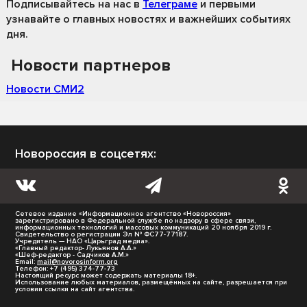
Подписывайтесь на нас
в
Телеграме
и первыми
узнавайте о главных новостях и важнейших событиях
дня.
Новости партнеров
Новости СМИ2
Новороссия в соцсетях:
Сетевое издание «Информационное агентство «Новороссия»
зарегистрировано в Федеральной службе по надзору в сфере связи,
информационных технологий и массовых коммуникаций 20 ноября 2019 г.
Свидетельство о регистрации Эл № ФС77-77187.
Учредитель — НАО «Царьград медиа».
«Главный редактор- Лукьянов А.А.»
«Шеф-редактор - Садчиков А.М.»
Email:
mail@novorosinform.org
Телефон: +7 (495) 374-77-73
Настоящий ресурс может содержать материалы 18+.
Использование любых материалов, размещённых на сайте, разрешается при
условии ссылки на сайт агентства.