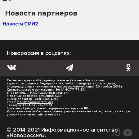
Новости партнеров
Новости СМИ2
Новороссия в соцсетях:
Сетевое издание «Информационное агентство «Новороссия»
зарегистрировано в Федеральной службе по надзору в сфере связи,
информационных технологий и массовых коммуникаций 20 ноября 2019 г.
Свидетельство о регистрации Эл № ФС77-77187.
Учредитель — НАО «Царьград медиа».
«Главный редактор- Лукьянов А.А.»
«Шеф-редактор - Садчиков А.М.»
Email:
mail@novorosinform.org
Телефон: +7 (495) 374-77-73
Настоящий ресурс может содержать материалы 18+.
Использование любых материалов, размещённых на сайте, разрешается при
условии ссылки на сайт агентства.
© 2014-2021 Информационное агентство
«Новороссия».