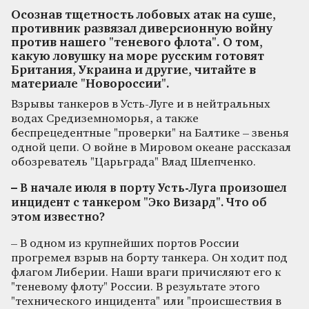
Осознав тщетность лобовых атак на суше,
противник развязал диверсионную войну
против нашего "теневого флота". О том,
какую ловушку на море русским готовят
Британия, Украина и другие, читайте в
материале "Новороссии".
Взрывы танкеров в Усть-Луге и в нейтральных
водах Средиземноморья, а также
беспрецедентные "проверки" на Балтике – звенья
одной цепи. О войне в Мировом океане рассказал
обозреватель "Царьграда" Влад Шлепченко.
– В начале июля в порту Усть-Луга произошел
инцидент с танкером "Эко Визард". Что об
этом известно?
– В одном из крупнейших портов России
прогремел взрыв на борту танкера. Он ходит под
флагом Либерии. Наши враги причисляют его к
"теневому флоту" России. В результате этого
"технического инцидента" или "происшествия в