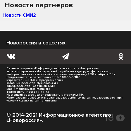
Новости партнеров
Новости СМИ2
Новороссия в соцсетях:
Сетевое издание «Информационное агентство «Новороссия»
зарегистрировано в Федеральной службе по надзору в сфере связи,
информационных технологий и массовых коммуникаций 20 ноября 2019 г.
Свидетельство о регистрации Эл № ФС77-77187.
Учредитель — НАО «Царьград медиа».
«Главный редактор- Лукьянов А.А.»
«Шеф-редактор - Садчиков А.М.»
Email:
mail@novorosinform.org
Телефон: +7 (495) 374-77-73
Настоящий ресурс может содержать материалы 18+.
Использование любых материалов, размещённых на сайте, разрешается при
условии ссылки на сайт агентства.
© 2014-2021 Информационное агентство
«Новороссия».