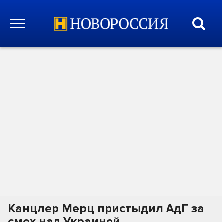
Канцлер Мерц пристыдил АдГ за
смех над Украиной