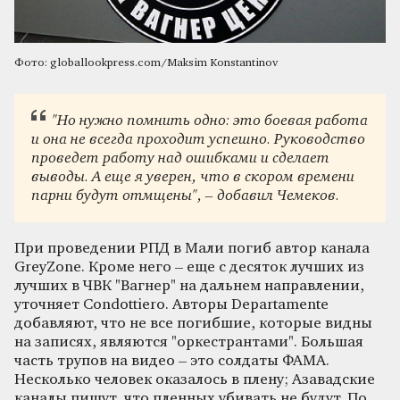
Фото: globallookpress.com/Maksim Konstantinov
"Но нужно помнить одно: это боевая работа
и она не всегда проходит успешно. Руководство
проведет работу над ошибками и сделает
выводы. А еще я уверен, что в скором времени
парни будут отмщены", – добавил Чемеков.
При проведении РПД в Мали погиб автор канала
GreyZone. Кроме него – еще с десяток лучших из
лучших в ЧВК "Вагнер" на дальнем направлении,
уточняет Condottiero. Авторы Departamente
добавляют, что не все погибшие, которые видны
на записях, являются "оркестрантами". Большая
часть трупов на видео – это солдаты ФАМА.
Несколько человек оказалось в плену; Азавадские
каналы пишут, что пленных убивать не будут. По