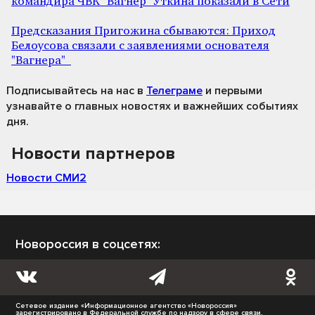
командира ЧВК "Вагнер" Уткина показали в Сети
Предсказания Пригожина сбываются: Приход
Белоусова связали с заявлениями основателя
"Вагнера"
Подписывайтесь на нас
в
Телеграме
и первыми
узнавайте о главных новостях и важнейших событиях
дня.
Новости партнеров
Новости СМИ2
Новороссия в соцсетях:
Сетевое издание «Информационное агентство «Новороссия»
зарегистрировано в Федеральной службе по надзору в сфере связи,