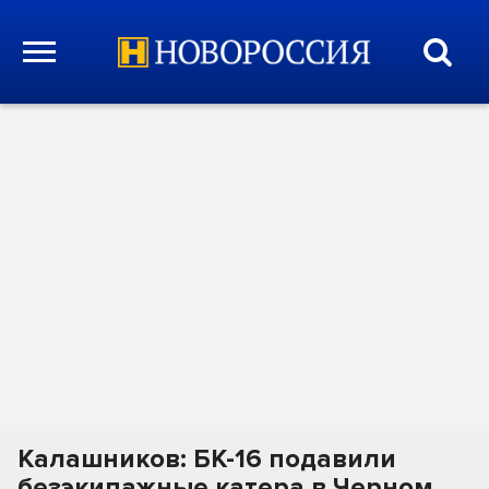
Калашников: БК-16 подавили
безэкипажные катера в Черном