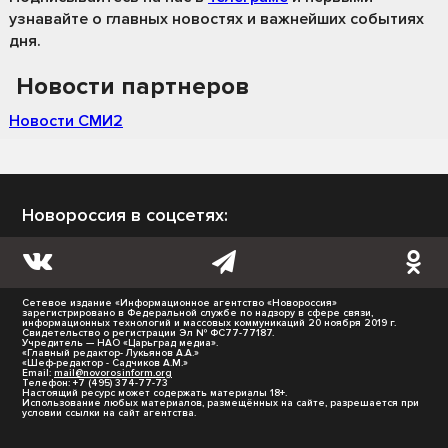
узнавайте о главных новостях и важнейших событиях
дня.
Новости партнеров
Новости СМИ2
Новороссия в соцсетях:
Сетевое издание «Информационное агентство «Новороссия»
зарегистрировано в Федеральной службе по надзору в сфере связи,
информационных технологий и массовых коммуникаций 20 ноября 2019 г.
Свидетельство о регистрации Эл № ФС77-77187.
Учредитель — НАО «Царьград медиа».
«Главный редактор- Лукьянов А.А.»
«Шеф-редактор - Садчиков А.М.»
Email:
mail@novorosinform.org
Телефон: +7 (495) 374-77-73
Настоящий ресурс может содержать материалы 18+.
Использование любых материалов, размещённых на сайте, разрешается при
условии ссылки на сайт агентства.