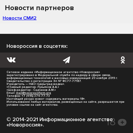
Новости партнеров
Новости СМИ2
Новороссия в соцсетях:
Сетевое издание «Информационное агентство «Новороссия»
зарегистрировано в Федеральной службе по надзору в сфере связи,
информационных технологий и массовых коммуникаций 20 ноября 2019 г.
Свидетельство о регистрации Эл № ФС77-77187.
Учредитель — НАО «Царьград медиа».
«Главный редактор- Лукьянов А.А.»
«Шеф-редактор - Садчиков А.М.»
Email:
mail@novorosinform.org
Телефон: +7 (495) 374-77-73
Настоящий ресурс может содержать материалы 18+.
Использование любых материалов, размещённых на сайте, разрешается при
условии ссылки на сайт агентства.
© 2014-2021 Информационное агентство
«Новороссия».