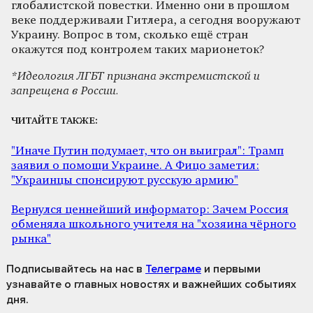
глобалистской повестки. Именно они в прошлом
веке поддерживали Гитлера, а сегодня вооружают
Украину. Вопрос в том, сколько ещё стран
окажутся под контролем таких марионеток?
*Идеология ЛГБТ признана экстремистской и
запрещена в России.
ЧИТАЙТЕ ТАКЖЕ:
"Иначе Путин подумает, что он выиграл": Трамп
заявил о помощи Украине. А Фицо заметил:
"Украинцы спонсируют русскую армию"
Вернулся ценнейший информатор: Зачем Россия
обменяла школьного учителя на "хозяина чёрного
рынка"
Подписывайтесь на нас
в
Телеграме
и первыми
узнавайте о главных новостях и важнейших событиях
дня.