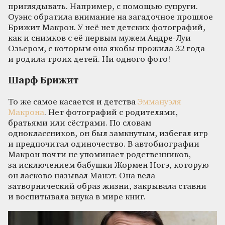
приглядывать. Например, с помощью супруги.
Оуэнс обратила внимание на загадочное прошлое
Брижит Макрон. У неё нет детских фотографий,
как и снимков с её первым мужем Андре-Луи
Озьером, с которым она якобы прожила 32 года
и родила троих детей. Ни одного фото!
Шарф Брижит
То же самое касается и детства
Эммануэля
Макрона
. Нет фотографий с родителями,
братьями или сёстрами. По словам
одноклассников, он был замкнутым, избегал игр
и предпочитал одиночество. В автобиографии
Макрон почти не упоминает родственников,
за исключением бабушки Жормен Ногэ, которую
он ласково называл Манэт. Она вела
затворнический образ жизни, закрывала ставни
и воспитывала внука в мире книг.