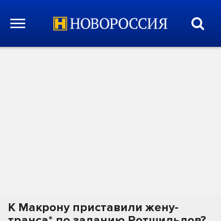
К Макрону приставили жену-
транса* по заданию Ротшильдов?