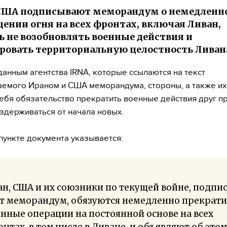
 США подписывают меморандум о немедленн
ении огня на всех фронтах, включая Ливан,
ь не возобновлять военные действия и
ровать территориальную целостность Ливан
данным агентства IRNA, которые ссылаются на текст
емого Ираном и США меморандума, стороны, а также их
себя обязательство прекратить военные действия друг п
оздерживаться от начала новых.
пункте документа указывается:
н, США и их союзники по текущей войне, подпи
от меморандум, обязуются немедленно прекрати
нные операции на постоянной основе на всех
нтах, в том числе в Ливане, и объявляют об этом