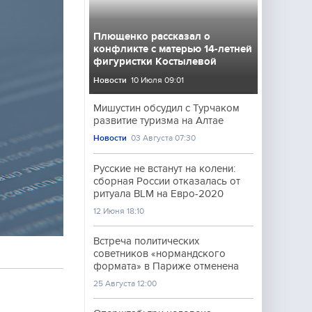
Плющенко рассказал о
конфликте с матерью 14-летней
фигуристки Костылевой
Новости
10 Июля 09:01
Мишустин обсудил с Турчаком
развитие туризма на Алтае
Новости
03 Августа 07:30
Русские не встанут на колени:
сборная России отказалась от
ритуала BLM на Евро-2020
12 Июня 18:10
Встреча политических
советников «нормандского
формата» в Париже отменена
25 Августа 12:00