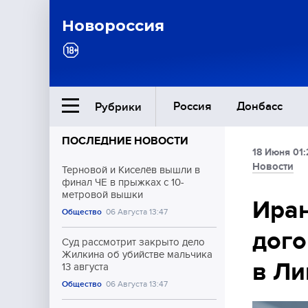
Новороссия
Россия
Донбасс
Рубрики
ПОСЛЕДНИЕ НОВОСТИ
18 Июня 01:
Ближний Восток
Новости
Терновой и Киселёв вышли в
финал ЧЕ в прыжках с 10-
метровой вышки
Общество
Иран
Общество
06 Августа 13:47
дого
Культура
Суд рассмотрит закрыто дело
Жилкина об убийстве мальчика
в Ли
13 августа
Общество
06 Августа 13:47