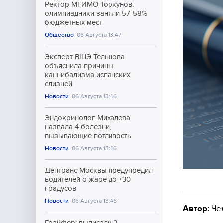
Ректор МГИМО Торкунов:
олимпиадники заняли 57-58%
бюджетных мест
Общество
06 Августа 13:47
Эксперт ВШЭ Тельнова
объяснила причины
каннибализма испанских
слизней
Новости
06 Августа 13:46
Эндокринолог Михалева
назвала 4 болезни,
вызывающие потливость
Новости
06 Августа 13:46
Дептранс Москвы предупредил
водителей о жаре до +30
градусов
Новости
06 Августа 13:46
Автор:
Че
Грайфер: выписали 2