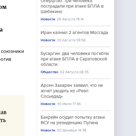
Оперштаб: три человека
ом
пострадали при атаке БПЛА в
Шебекино
Новости
05 Августа 18:14
а
Иран казнил 2 агентов Моссада
Новости
03 Августа 09:58
 союзники
Бусаргин: два человека погибли
ротив
при атаке БПЛА в Саратовской
области
Общество
02 Августа 06:35
Арсен Захарян заявил, что не
хочет уходить из «Реал
Сосьедад»
Новости
30 Июля 17:46
сав
Бахрейн осудил попытку атаки
ть
ВСУ на резиденцию Путина
Новости
30 Декабря 14:36
.