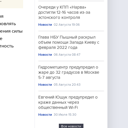
Очереди у КПП «Нарва»
достигли 12-16 часов из-за
ня
эстонского контроля
новлять
Новости
02 Августа 19:06
нения силы
Глава НБУ Пышный раскрыл
ме
объем помощи Запада Киеву с
тность
февраля 2022 года
Новости
06 Августа 08:47
Гидрометцентр предупредил о
жаре до 32 градусов в Москве
5-7 августа
Новости
05 Августа 20:43
Евгений Ющук предупредил о
краже данных через
общественный Wi-Fi
Новости
30 Июля 15:30
Все новости