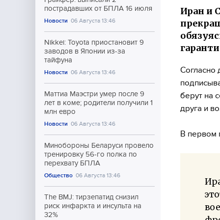
пострадавших от БПЛА 16 июля
Иран и
Новости
06 Августа 13:46
прекращ
обязуяс
Nikkei: Toyota приостановит 9
гаранти
заводов в Японии из-за
тайфуна
Согласно 
Новости
06 Августа 13:46
подписыва
Маттиа Маэстри умер после 9
берут на 
лет в коме; родители получили 1
друга и в
млн евро
Новости
06 Августа 13:46
В первом 
Минобороны Беларуси провело
тренировку 56-го полка по
перехвату БПЛА
Общество
06 Августа 13:46
Ира
эт
The BMJ: тирзепатид снизил
вое
риск инфаркта и инсульта на
32%
фро