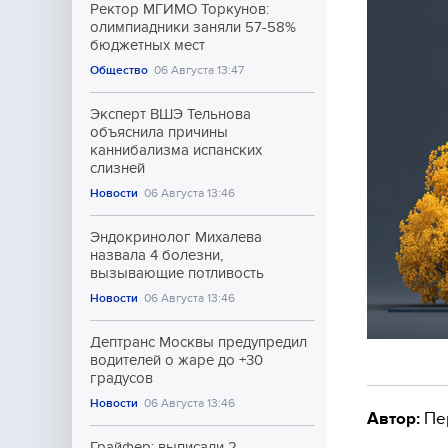
Ректор МГИМО Торкунов:
олимпиадники заняли 57-58%
бюджетных мест
Общество
06 Августа 13:47
Эксперт ВШЭ Тельнова
объяснила причины
каннибализма испанских
слизней
Новости
06 Августа 13:46
Эндокринолог Михалева
назвала 4 болезни,
вызывающие потливость
Новости
06 Августа 13:46
Дептранс Москвы предупредил
водителей о жаре до +30
градусов
Новости
06 Августа 13:46
Автор:
Пе
Грайфер: выписали 2