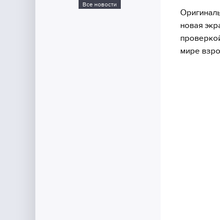
Все новости
Оригиналь
новая экр
проверкой
мире взро