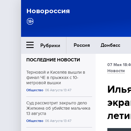
Новороссия
Россия
Донбасс
Рубрики
ПОСЛЕДНИЕ НОВОСТИ
07 Мая 18:4
Ближний Восток
Новости
Терновой и Киселёв вышли в
финал ЧЕ в прыжках с 10-
метровой вышки
Общество
Илья
Общество
06 Августа 13:47
экра
Культура
Суд рассмотрит закрыто дело
Жилкина об убийстве мальчика
лет
13 августа
Общество
06 Августа 13:47