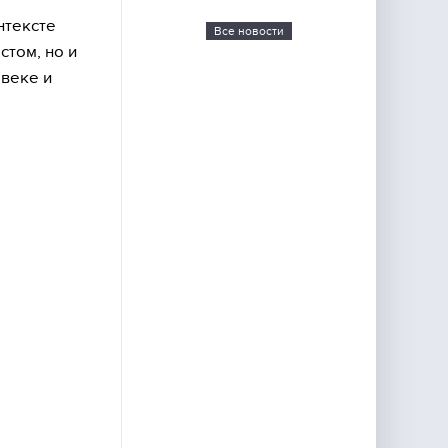
нтексте
Все новости
стом, но и
овеке и