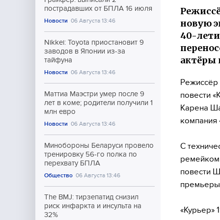
пострадавших от БПЛА 16 июля
Режиссё
Новости
06 Августа 13:46
новую э
40-лети
Nikkei: Toyota приостановит 9
перенос
заводов в Японии из-за
актёры 
тайфуна
Новости
06 Августа 13:46
Режиссёр 
Маттиа Маэстри умер после 9
повести «
лет в коме; родители получили 1
Карена Ш
млн евро
компания 
Новости
06 Августа 13:46
С техниче
Минобороны Беларуси провело
тренировку 56-го полка по
ремейком 
перехвату БПЛА
повести Ш
Общество
06 Августа 13:46
премьеры
The BMJ: тирзепатид снизил
риск инфаркта и инсульта на
«Курьер» 
32%