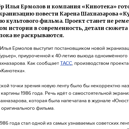
р Илья Ермолов и компания «Кинотека» гот
кранизацию повести Карена Шахназарова «К
ю культового фильма. Проект станет не реме
ом истории в современность, детали сюжета
пока не раскрываются.
Илья Ермолов выступит постановщиком новой экраниза
Курьер», приуроченной к 40-летию выхода одноимённого
ахназарова. Как сообщает
ТАСС
, производством проекта
«Кинотека».
ской точки зрения новую ленту было бы некорректно на
картины 1986 года. Речь идёт о самостоятельной экран
ахназарова, которая была напечатана в журнале «Юност
 оригинального фильма.
1986 года стал одной из самых узнаваемых советских лент