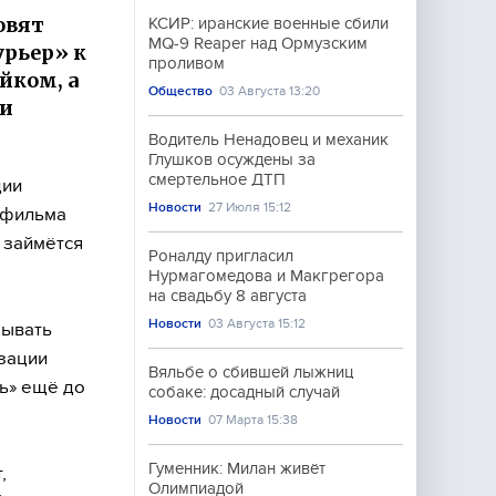
овят
КСИР: иранские военные сбили
MQ-9 Reaper над Ормузским
урьер» к
проливом
йком, а
Общество
03 Августа 13:20
 и
Водитель Ненадовец и механик
Глушков осуждены за
смертельное ДТП
ции
Новости
27 Июля 15:12
 фильма
 займётся
Роналду пригласил
Нурмагомедова и Макгрегора
на свадьбу 8 августа
Новости
03 Августа 15:12
зывать
изации
Вяльбе о сбившей лыжниц
ь» ещё до
собаке: досадный случай
Новости
07 Марта 15:38
Гуменник: Милан живёт
,
Олимпиадой