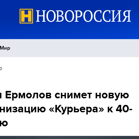
Мир
0
Политика
С
Экономика
П
 Ермолов снимет новую
низацию «Курьера» к 40-
Спорт
ию