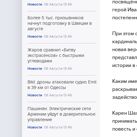
посвящённ
Новости
06 Августа 13:46
герой Ива
постепенн
Более 5 тыс. призывников
начнут подготовку в Швеции в
августе
При этом 
Новости
06 Августа 13:46
кардиналь
новая вер
Жаров сравнил «Битву
экстрасенсов» с быстрыми
представл
углеводами
истории в
Новости
06 Августа 13:46
Каким име
Bild: дроны атаковали судно Emil
в 39 км от Одессы
раскрывае
Новости
06 Августа 13:46
задейство
Пашинян: Электрические сети
Карен Шах
Армении уйдут в доверительное
управление
принимать
Новости
06 Августа 13:46
повесть и