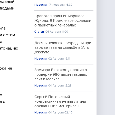
Главный
Новости
17 Февраля 16:37
 людьми
Сработал принцип маршала
Жукова: В Кремле всё осознали
о паркетных генералах
ела
Статьи
06 Августа 11:00
и с этим
ет
Десять человек пострадали при
взрыве газа на свадьбе в Усть-
интонацию
Джегуте
Новости
02 Августа 19:11
ока не
Заммэра Бирюков доложил о
проверке 980 тысяч газовых
плит в Москве
Новости
04 Августа 12:28
но
Сергей Посовестый:
его
контрактникам не выплатили
обещанный 1 млн гривен
Новости
04 Августа 02:40