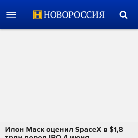
Илон Маск оценил SpaceX в $1,8
трлн перед IPO 4 июня