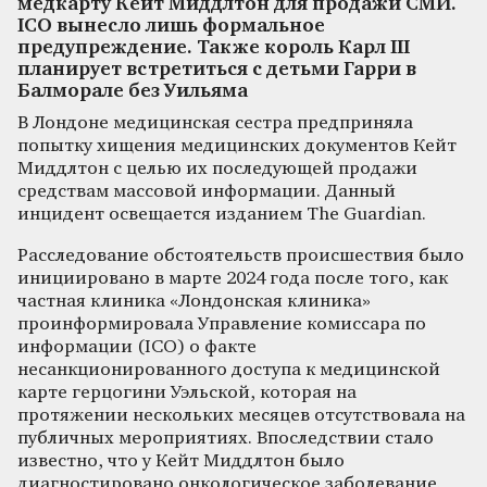
медкарту Кейт Миддлтон для продажи СМИ.
ICO вынесло лишь формальное
предупреждение. Также король Карл III
планирует встретиться с детьми Гарри в
Балморале без Уильяма
В Лондоне медицинская сестра предприняла
попытку хищения медицинских документов Кейт
Миддлтон с целью их последующей продажи
средствам массовой информации. Данный
инцидент освещается изданием The Guardian.
Расследование обстоятельств происшествия было
инициировано в марте 2024 года после того, как
частная клиника «Лондонская клиника»
проинформировала Управление комиссара по
информации (ICO) о факте
несанкционированного доступа к медицинской
карте герцогини Уэльской, которая на
протяжении нескольких месяцев отсутствовала на
публичных мероприятиях. Впоследствии стало
известно, что у Кейт Миддлтон было
диагностировано онкологическое заболевание.