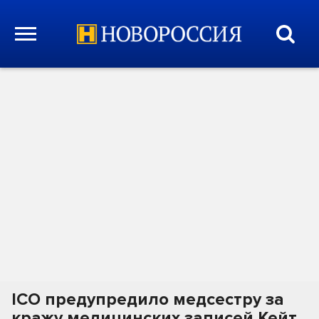
ICO предупредило медсестру за
кражу медицинских записей Кейт