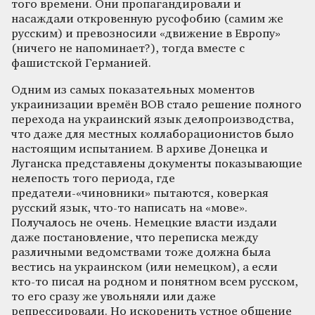
того времени. Они пропагандировали и
насаждали откровенную русофобию (самим же
русским) и превозносили «движение в Европу»
(ничего не напоминает?), тогда вместе с
фашистской Германией.
Одним из самых показательных моментов
украинизации времён ВОВ стало решение полного
перехода на украинский язык делопроизводства,
что даже для местных коллаборационистов было
настоящим испытанием. В архиве Донецка и
Луганска представлены документы показывающие
нелепость того периода, где
предатели-«чиновники» пытаются, коверкая
русский язык, что-то написать на «мове».
Получалось не очень. Немецкие власти издали
даже постановление, что переписка между
различными ведомствами тоже должна была
вестись на украинском (или немецком), а если
кто-то писал на родном и понятном всем русском,
то его сразу же увольняли или даже
репрессировали. Но искоренить устное общение