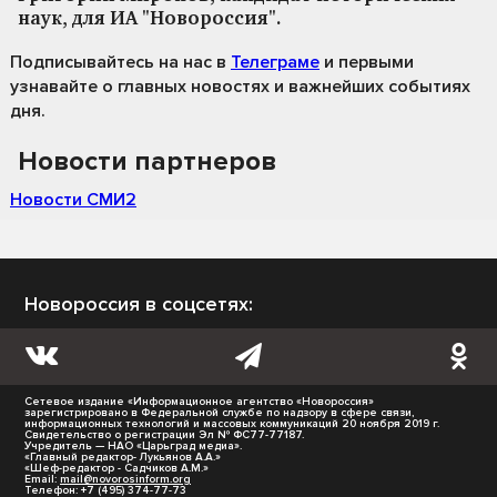
наук, для ИА "Новороссия".
Подписывайтесь на нас
в
Телеграме
и первыми
узнавайте о главных новостях и важнейших событиях
дня.
Новости партнеров
Новости СМИ2
Новороссия в соцсетях:
Сетевое издание «Информационное агентство «Новороссия»
зарегистрировано в Федеральной службе по надзору в сфере связи,
информационных технологий и массовых коммуникаций 20 ноября 2019 г.
Свидетельство о регистрации Эл № ФС77-77187.
Учредитель — НАО «Царьград медиа».
«Главный редактор- Лукьянов А.А.»
«Шеф-редактор - Садчиков А.М.»
Email:
mail@novorosinform.org
Телефон: +7 (495) 374-77-73