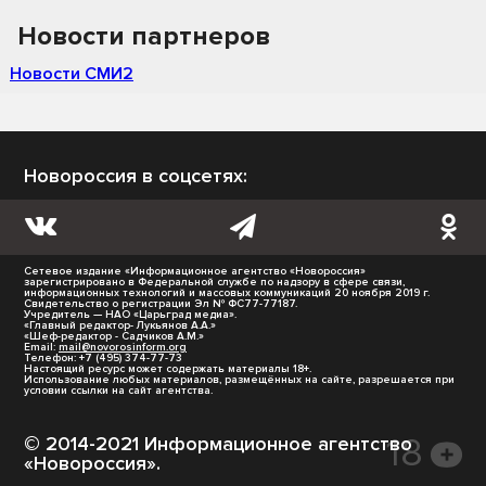
Новости партнеров
Новости СМИ2
Новороссия в соцсетях:
Сетевое издание «Информационное агентство «Новороссия»
зарегистрировано в Федеральной службе по надзору в сфере связи,
информационных технологий и массовых коммуникаций 20 ноября 2019 г.
Свидетельство о регистрации Эл № ФС77-77187.
Учредитель — НАО «Царьград медиа».
«Главный редактор- Лукьянов А.А.»
«Шеф-редактор - Садчиков А.М.»
Email:
mail@novorosinform.org
Телефон: +7 (495) 374-77-73
Настоящий ресурс может содержать материалы 18+.
Использование любых материалов, размещённых на сайте, разрешается при
условии ссылки на сайт агентства.
© 2014-2021 Информационное агентство
«Новороссия».