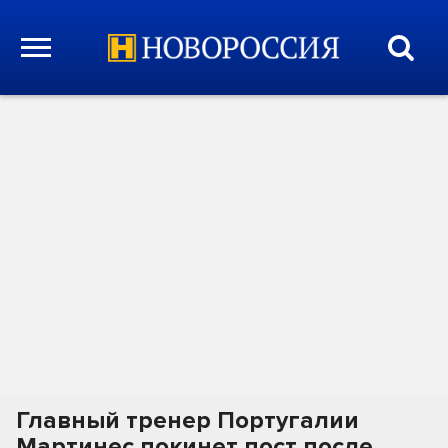
Главный тренер Португалии
Мартинес покинет пост после