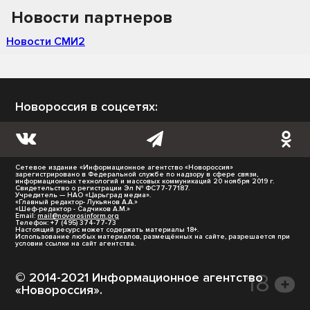
Новости партнеров
Новости СМИ2
Новороссия в соцсетях:
Сетевое издание «Информационное агентство «Новороссия»
зарегистрировано в Федеральной службе по надзору в сфере связи,
информационных технологий и массовых коммуникаций 20 ноября 2019 г.
Свидетельство о регистрации Эл № ФС77-77187.
Учредитель — НАО «Царьград медиа».
«Главный редактор- Лукьянов А.А.»
«Шеф-редактор - Садчиков А.М.»
Email:
mail@novorosinform.org
Телефон: +7 (495) 374-77-73
Настоящий ресурс может содержать материалы 18+.
Использование любых материалов, размещённых на сайте, разрешается при
условии ссылки на сайт агентства.
© 2014-2021 Информационное агентство
«Новороссия».