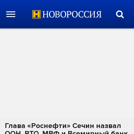
Глава «Роснефти» Сечин назвал
ООН, ВТО, МВФ и Всемирный банк