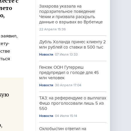
есте с
Захарова указала на
лето
подозрительное поведение
о,
Чехии и призвала раскрыть
данные о взрывах во Врбетице
22 Апреля 15:36
 заявил,
Дубль Холанда принес клиенту 2
ету-
млн рублей со ставки в 500 тыс
естве
Новости
07 Июля 13:33
яться
Генсек ООН Гутерреш
предупредил о голоде для 45
млн человек
Новости
30 Апреля 17:04
зкую
ТА3: на референдуме о выплатах
Фицо проголосовали лишь 5 из
550
Новости
04 Июля 15:14
,
Охлобыстин ответил на