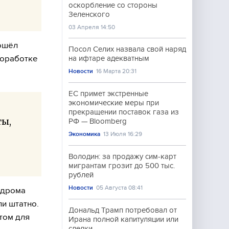
оскорбление со стороны
Зеленского
03 Апреля 14:50
рошёл
Посол Селих назвала свой наряд
доработке
на ифтаре адекватным
Новости
16 Марта 20:31
ЕС примет экстренные
экономические меры при
прекращении поставок газа из
ты,
РФ — Bloomberg
Экономика
13 Июля 16:29
Володин: за продажу сим-карт
мигрантам грозит до 500 тыс.
рублей
Новости
05 Августа 08:41
одрома
ли штатно.
Дональд Трамп потребовал от
том для
Ирана полной капитуляции или
сделки