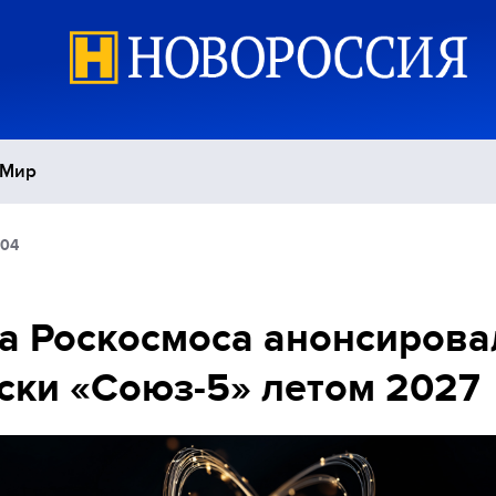
Мир
:04
Политика
С
Экономика
П
а Роскосмоса анонсирова
ски «Союз-5» летом 2027
Спорт