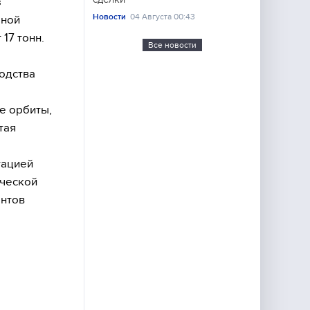
з
Новости
04 Августа 00:43
зной
17 тонн.
Все новости
одства
е орбиты,
тая
тацией
ической
ентов