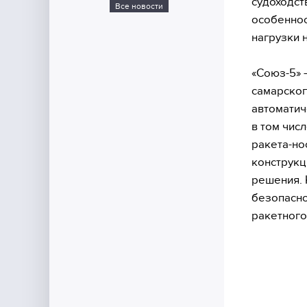
судоходст
Все новости
особеннос
нагрузки 
«Союз-5» 
самарског
автоматич
в том чис
ракета-но
конструкц
решения. 
безопасно
ракетного