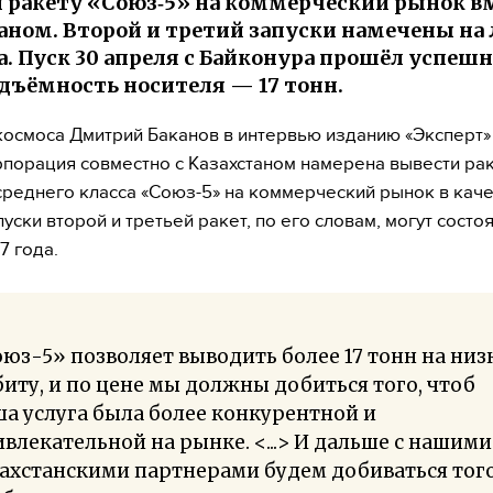
 ракету «Союз‑5» на коммерческий рынок вм
аном. Второй и третий запуски намечены на 
да. Пуск 30 апреля с Байконура прошёл успешн
дъёмность носителя — 17 тонн.
космоса Дмитрий Баканов в интервью изданию «Эксперт»
рпорация совместно с Казахстаном намерена вывести рак
среднего класса «Союз-5» на коммерческий рынок в кач
пуски второй и третьей ракет, по его словам, могут состо
7 года.
юз-5» позволяет выводить более 17 тонн на ни
иту, и по цене мы должны добиться того, чтоб
а услуга была более конкурентной и
влекательной на рынке. <...> И дальше с нашими
ахстанскими партнерами будем добиваться того