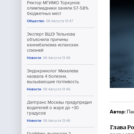
Ректор МГИМО Торкунов:
олимпиадники заняли 57-58%
бюджетных мест
Общество
06 Августа 13:47
Эксперт ВШЭ Тельнова
объяснила причины
каннибализма испанских
слизней
Новости
06 Августа 13:46
Эндокринолог Михалева
назвала 4 болезни,
вызывающие потливость
Новости
06 Августа 13:46
Дептранс Москвы предупредил
водителей о жаре до +30
Автор:
Па
градусов
Новости
06 Августа 13:46
Глава Р
Грайфер: выписали 2