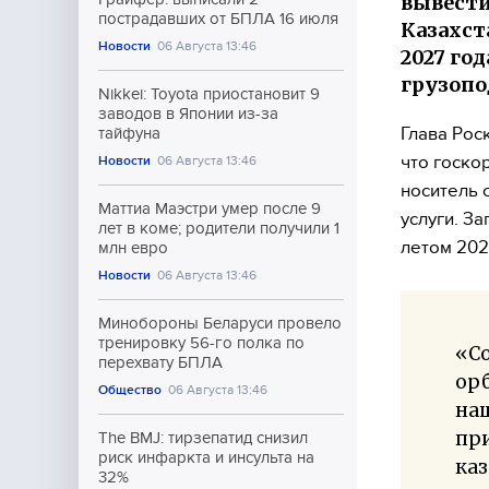
вывести
пострадавших от БПЛА 16 июля
Казахст
Новости
06 Августа 13:46
2027 го
грузопо
Nikkei: Toyota приостановит 9
заводов в Японии из-за
Глава Рос
тайфуна
что госко
Новости
06 Августа 13:46
носитель 
Маттиа Маэстри умер после 9
услуги. За
лет в коме; родители получили 1
летом 202
млн евро
Новости
06 Августа 13:46
Минобороны Беларуси провело
тренировку 56-го полка по
«Со
перехвату БПЛА
орб
Общество
06 Августа 13:46
наш
при
The BMJ: тирзепатид снизил
риск инфаркта и инсульта на
каз
32%