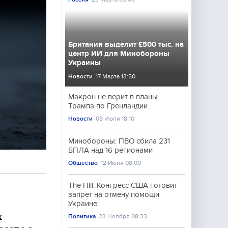
Британия выделит £500 тыс. на
центр ИИ для Минобороны
Украины
Новости
17 Марта 13:50
Макрон не верит в планы
Трампа по Гренландии
Новости
08 Июля 18:10
Минобороны: ПВО сбила 231
БПЛА над 16 регионами
Общество
12 Июня 08:00
The Hill: Конгресс США готовит
запрет на отмену помощи
Украине
х
Политика
23 Ноября 08:33