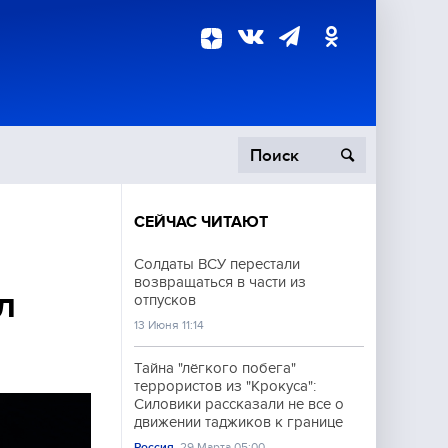
СЕЙЧАС ЧИТАЮТ
пецоперация
Солдаты ВСУ перестали
возвращаться в части из
роисшествия
л
отпусков
13 Июня 11:14
Тайна "лёгкого побега"
террористов из "Крокуса":
Силовики рассказали не все о
движении таджиков к границе
Россия
29 Марта 05:00