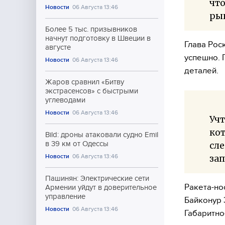
что
Новости
06 Августа 13:46
рын
Более 5 тыс. призывников
начнут подготовку в Швеции в
Глава Рос
августе
успешно. 
Новости
06 Августа 13:46
деталей.
Жаров сравнил «Битву
экстрасенсов» с быстрыми
углеводами
Новости
06 Августа 13:46
Учт
кот
Bild: дроны атаковали судно Emil
в 39 км от Одессы
сле
Новости
06 Августа 13:46
зап
Пашинян: Электрические сети
Ракета-но
Армении уйдут в доверительное
управление
Байконур 
Новости
06 Августа 13:46
Габаритно