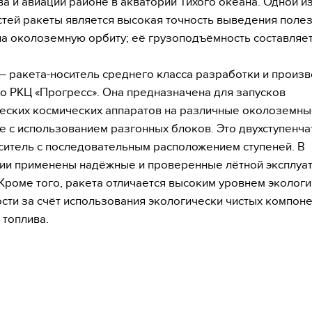
ва и авиации районе в акватории Тихого океана. Одной и
тей ракеты является высокая точность выведения поле
на околоземную орбиту; её грузоподъёмность составляет 
— ракета-носитель среднего класса разработки и произв
о РКЦ «Прогресс». Она предназначена для запусков
еских космических аппаратов на различные околоземны
ле с использованием разгонных блоков. Это двухступенча
ситель с последовательным расположением ступеней. В
ии применены надёжные и проверенные лётной эксплуа
Кроме того, ракета отличается высоким уровнем эколог
сти за счёт использования экологически чистых компон
 топлива.