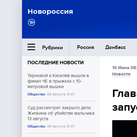
Новороссия
Россия
Донбасс
Рубрики
ПОСЛЕДНИЕ НОВОСТИ
10 Июня 08
Ближний Восток
Новости
Терновой и Киселёв вышли в
финал ЧЕ в прыжках с 10-
метровой вышки
Общество
Глав
Общество
06 Августа 13:47
запу
Культура
Суд рассмотрит закрыто дело
Жилкина об убийстве мальчика
13 августа
Общество
06 Августа 13:47