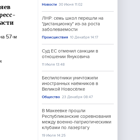
Новости
30 Июня 11:02
яев
ресс-
ЛНР: семь школ перешли на
ласти
"дистанционку" из-за роста
заболеваемости
на 57-м
Происшествия
10 Декабря 14:17
Суд ЕС отменил санкции в
отношении Януковича
и
11 Июля 13:48
Беспилотники уничтожили
иностранных наёмников в
Великой Новосёлке
Общество
23 Декабря 08:47
В Макеевке прошли
Республиканские соревнования
между военно-патриотическими
клубами по лазертагу
19 Июля 14:25