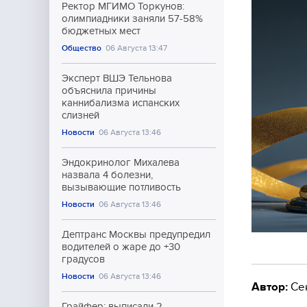
Ректор МГИМО Торкунов:
олимпиадники заняли 57-58%
бюджетных мест
Общество
06 Августа 13:47
Эксперт ВШЭ Тельнова
объяснила причины
каннибализма испанских
слизней
Новости
06 Августа 13:46
Эндокринолог Михалева
назвала 4 болезни,
вызывающие потливость
Новости
06 Августа 13:46
Дептранс Москвы предупредил
водителей о жаре до +30
градусов
Новости
06 Августа 13:46
Автор:
Се
Грайфер: выписали 2