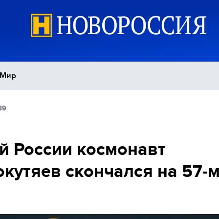
Мир
39
Политика
С
Экономика
П
й России космонавт
кутяев скончался на 57-
Спорт