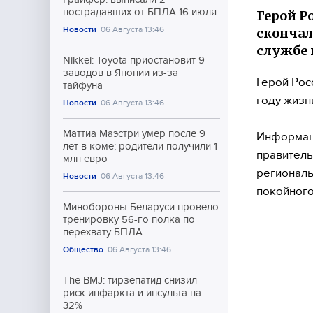
пострадавших от БПЛА 16 июля
Герой Р
Новости
06 Августа 13:46
скончал
службе 
Nikkei: Toyota приостановит 9
заводов в Японии из-за
Герой Рос
тайфуна
году жизн
Новости
06 Августа 13:46
Маттиа Маэстри умер после 9
Информаци
лет в коме; родители получили 1
правитель
млн евро
региональ
Новости
06 Августа 13:46
покойного
Минобороны Беларуси провело
тренировку 56-го полка по
перехвату БПЛА
Общество
06 Августа 13:46
The BMJ: тирзепатид снизил
риск инфаркта и инсульта на
32%