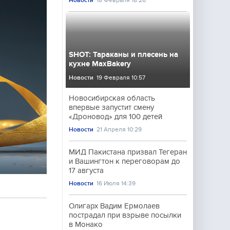
Новости
18 Февраля 18:26
SHOT: Тараканы и плесень на
кухне MaxBakery
Новости
19 Февраля 10:57
Новосибирская область
впервые запустит смену
«Дроновод» для 100 детей
Новости
21 Апреля 10:29
МИД Пакистана призвал Тегеран
и Вашингтон к переговорам до
17 августа
Новости
16 Июля 14:39
Олигарх Вадим Ермолаев
пострадал при взрыве посылки
в Монако