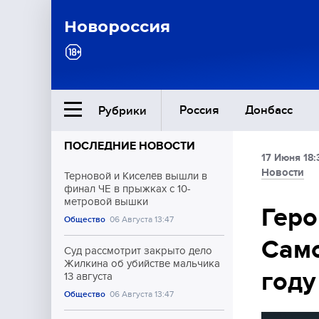
Новороссия
Россия
Донбасс
Рубрики
ПОСЛЕДНИЕ НОВОСТИ
17 Июня 18:
Ближний Восток
Новости
Терновой и Киселёв вышли в
финал ЧЕ в прыжках с 10-
метровой вышки
Общество
Геро
Общество
06 Августа 13:47
Само
Культура
Суд рассмотрит закрыто дело
Жилкина об убийстве мальчика
году
13 августа
Общество
06 Августа 13:47