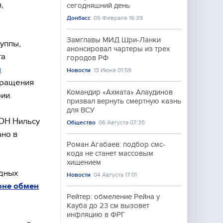
,
сегодняшний день
Донбасс
05 Февраля 16:39
Замглавы МИД Шри-Ланки
уппы,
анонсировал чартеры из трех
га
городов РФ
и
Новости
13 Июня 01:59
бращения
Командир «Ахмата» Алаудинов
ии.
призвал вернуть смертную казнь
для ВСУ
ОН Нильсу
Общество
06 Августа 07:35
но в
Роман Агабаев: подбор смс-
кода не станет массовым
хищением
одных
Новости
04 Августа 17:01
оне обмен
Рейтер: обмеление Рейна у
Кауба до 23 см вызовет
инфляцию в ФРГ