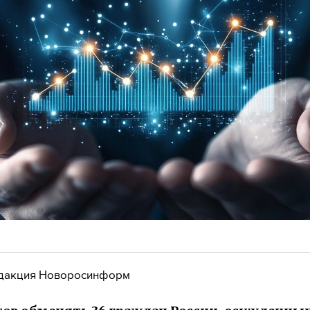
дакция Новоросинформ