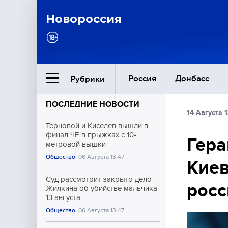
Новороссия
Россия
Донбасс
Рубрики
ПОСЛЕДНИЕ НОВОСТИ
14 Августа 
Ближний Восток
Терновой и Киселёв вышли в
финал ЧЕ в прыжках с 10-
Гера
метровой вышки
Общество
Общество
06 Августа 13:47
Киев
Культура
Суд рассмотрит закрыто дело
росс
Жилкина об убийстве мальчика
13 августа
Общество
06 Августа 13:47