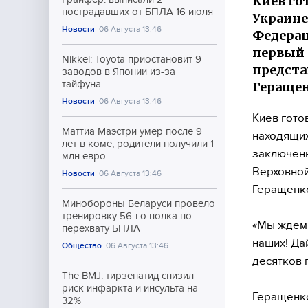
Киев го
пострадавших от БПЛА 16 июля
Украине
Новости
06 Августа 13:46
Федерац
первый 
Nikkei: Toyota приостановит 9
предста
заводов в Японии из-за
тайфуна
Геращен
Новости
06 Августа 13:46
Киев гото
Маттиа Маэстри умер после 9
находящих
лет в коме; родители получили 1
заключенн
млн евро
Верховной
Новости
06 Августа 13:46
Геращенк
Минобороны Беларуси провело
тренировку 56-го полка по
«Мы ждем 
перехвату БПЛА
наших! Да
Общество
06 Августа 13:46
десятков 
The BMJ: тирзепатид снизил
риск инфаркта и инсульта на
Геращенко
32%