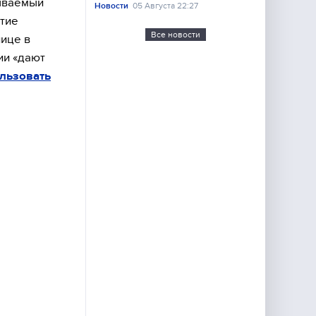
зываемый
Новости
05 Августа 22:27
тие
Все новости
нице в
ии «дают
льзовать