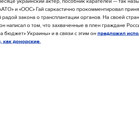
месяце украинский актер, пособник карателей — так на
«АТО» и «ООС» Гай саркастично прокомментировал приня
 радой закона о трансплантации органов. На своей стра
он написал о том, что захваченные в плен граждане Росс
на бюджет» Украины» и в связи с этим он
предложил испо
, как донорские.