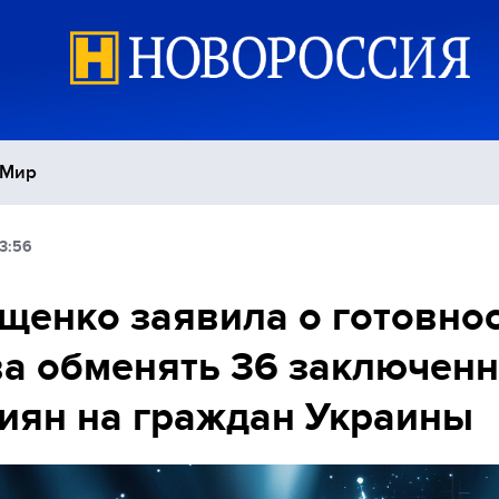
Мир
13:56
Политика
С
щенко заявила о готовно
Экономика
П
а обменять 36 заключен
Спорт
иян на граждан Украины