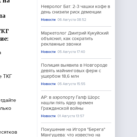
 на
Невролог Бат: 2-3 чашки кофе в
день снизили риск деменции
ла
Новости
06 Августа 08:52
ТКГ
Маркетолог Дмитрий Кукуйский
ие:
объяснил, как сократить
рекламные звонки
а
Новости
05 Августа 17:40
Полиция выявила в Новгороде
девять майнинговых ферм с
е ТКГ
ущербом 18,6 млн
Новости
05 Августа 15:55
AP: в аэропорту Галф Шорс
отдайте
нашли пять ядер времен
олько
Гражданской войны
Новости
01 Августа 13:57
Покушение на Игоря "Берега"
есятков
Мангушева: что известно на