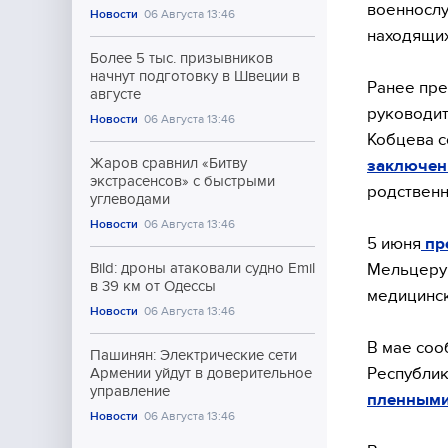
военнослу
Новости
06 Августа 13:46
находящих
Более 5 тыс. призывников
начнут подготовку в Швеции в
Ранее пре
августе
руководит
Новости
06 Августа 13:46
Кобцева с
Жаров сравнил «Битву
заключен
экстрасенсов» с быстрыми
родственн
углеводами
Новости
06 Августа 13:46
5 июня
пр
Мельцеру 
Bild: дроны атаковали судно Emil
в 39 км от Одессы
медицинс
Новости
06 Августа 13:46
В мае соо
Пашинян: Электрические сети
Республик
Армении уйдут в доверительное
управление
пленными 
Новости
06 Августа 13:46