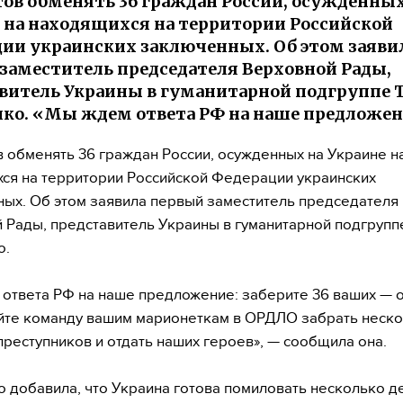
тов обменять 36 граждан России, осужденных
 на находящихся на территории Российской
ии украинских заключенных. Об этом заяви
заместитель председателя Верховной Рады,
витель Украины в гуманитарной подгруппе 
ко. «Мы ждем ответа РФ на наше предложен
в обменять 36 граждан России, осужденных на Украине н
ся на территории Российской Федерации украинских
ых. Об этом заявила первый заместитель председателя
 Рады, представитель Украины в гуманитарной подгрупп
о.
ответа РФ на наше предложение: заберите 36 ваших — 
йте команду вашим марионеткам в ОРДЛО забрать неск
преступников и отдать наших героев», — сообщила она.
 добавила, что Украина готова помиловать несколько д