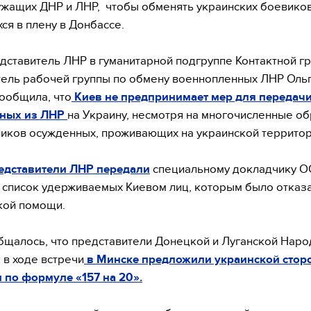
жащих ДНР и ЛНР, чтобы обменять украинских боевиков
ся в плену в Донбассе.
дставитель ЛНР в гуманитарной подгруппе Контактной гр
ель рабочей группы по обмену военнопленных ЛНР Оль
ообщила, что
Киев не предпринимает мер для передач
ных из ЛНР
на Украину, несмотря на многочисленные о
иков осужденных, проживающих на украинской территор
едставители ЛНР передали
специальному докладчику О
список удерживаемых Киевом лиц, которым было отказа
кой помощи.
бщалось, что представители Донецкой и Луганской Нар
 в ходе встречи
в Минске предложили украинской стор
по формуле «157 на 20».