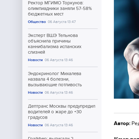
Ректор МГИМО Торкунов:
олимпиадники заняли 57-58%
бюджетных мест
Общество
06 Августа 13:47
Эксперт ВШЭ Тельнова
объяснила причины
каннибализма испанских
слизней
Новости
06 Августа 13:46
Эндокринолог Михалева
назвала 4 болезни,
вызывающие потливость
Новости
06 Августа 13:46
Дептранс Москвы предупредил
водителей о жаре до +30
градусов
Автор:
Ре
Новости
06 Августа 13:46
Грайфер: выписали 2