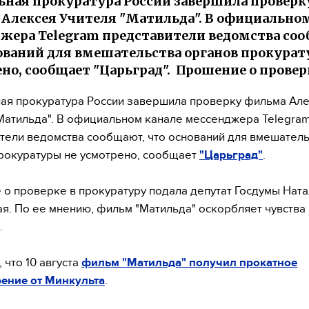
ьная прокуратура России завершила проверк
Алексея Учителя "Матильда". В официальном
жера Telegram представители ведомства со
ований для вмешательства органов прокурат
но, сообщает "Царьград". Прошение о проверк
ая прокуратура России завершила проверку фильма Ал
Матильда". В официальном канале мессенджера Telegra
тели ведомства сообщают, что оснований для вмешатель
рокуратуры не усмотрено, сообщает
"Царьград"
.
о проверке в прокуратуру подала депутат Госдумы Ната
я. По ее мнению, фильм "Матильда" оскорбляет чувства
.
 что 10 августа
фильм "Матильда" получил прокатное
ение от Минкульта
.