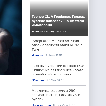
Тренер США Гребенюк-Гиллер:
русские победили, но не стали
новаторами
Новости
04 Августа 10:29
Губернатор Миляев объявил
отбой опасности атаки БПЛА в
Туле
Новости
18 Июля 12:55
Пленный младший сержант ВСУ
Скляренко заявил о невыплате
премий в 70 тыс. гривен
Общество
20 Мая 04:20
Москвичка оформила 290
займов на сына, похитив 7,5 млн
рублей
Происшествия
12 Декабря 15:39