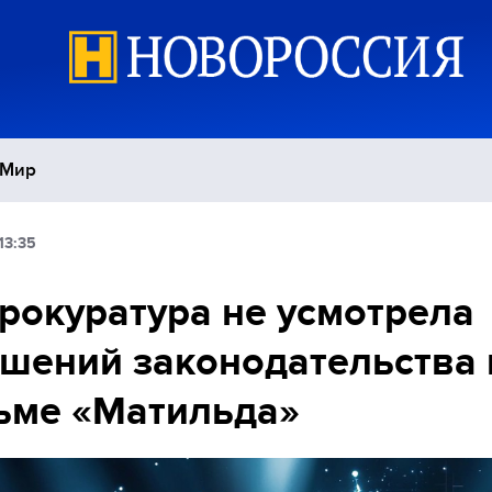
Мир
13:35
Политика
С
рокуратура не усмотрела
Экономика
П
шений законодательства 
Спорт
ьме «Матильда»