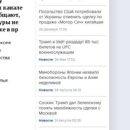
у
 канале
Посольство США потребовали
общают,
от Украины отменить сделку по
уры не
продаже «Мотор Сич» китайцам
е в пр
26 Декабря 17:36
Трамп и Уайт раздадут 85 тыс
ексея
билетов на UFC
m
военнослужащим
ства
Новости
04 Мая 17:52
Минобороны Японии назвало
безопасность Европы и Азии
лья
неделимой
Новости
04 Августа 06:13
Соскин: Трамп дал Зеленскому
понять неизбежность сделки с
Москвой
Новости
01 Августа 03:35