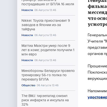
Генерал
пострадавших от БПЛА 16 июля
фильма 
Новости
06 Августа 13:46
мессенд
что осн
Nikkei: Toyota приостановит 9
усмотре
заводов в Японии из-за
тайфуна
Генеральн
Новости
06 Августа 13:46
Учителя "
Маттиа Маэстри умер после 9
представи
лет в коме; родители получили 1
органов п
млн евро
Новости
06 Августа 13:46
Прошение 
Минобороны Беларуси провело
Поклонска
тренировку 56-го полка по
верующих
перехвату БПЛА
Общество
06 Августа 13:46
Напомним,
The BMJ: тирзепатид снизил
удостовер
риск инфаркта и инсульта на
32%