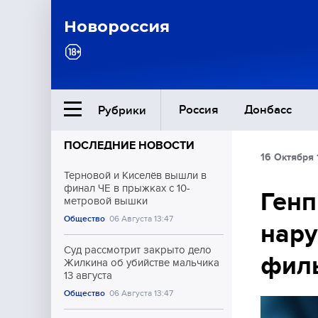
Новороссия
Россия
Донбасс
Рубрики
ПОСЛЕДНИЕ НОВОСТИ
16 Октября 
Ближний Восток
Терновой и Киселёв вышли в
финал ЧЕ в прыжках с 10-
Генп
метровой вышки
Общество
Общество
06 Августа 13:47
нару
Культура
Суд рассмотрит закрыто дело
фил
Жилкина об убийстве мальчика
13 августа
Общество
06 Августа 13:47