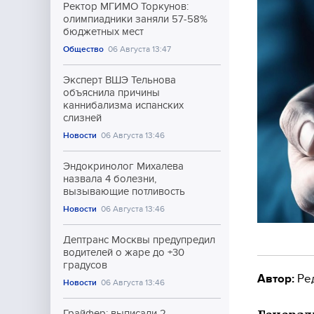
Ректор МГИМО Торкунов:
олимпиадники заняли 57-58%
бюджетных мест
Общество
06 Августа 13:47
Эксперт ВШЭ Тельнова
объяснила причины
каннибализма испанских
слизней
Новости
06 Августа 13:46
Эндокринолог Михалева
назвала 4 болезни,
вызывающие потливость
Новости
06 Августа 13:46
Дептранс Москвы предупредил
водителей о жаре до +30
градусов
Автор:
Ре
Новости
06 Августа 13:46
Грайфер: выписали 2