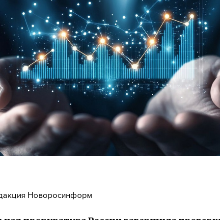
дакция Новоросинформ