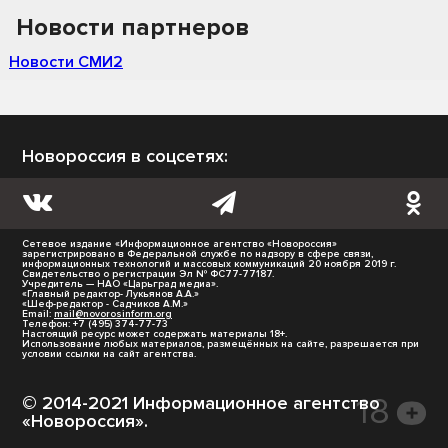
Новости партнеров
Новости СМИ2
Новороссия в соцсетях:
Сетевое издание «Информационное агентство «Новороссия»
зарегистрировано в Федеральной службе по надзору в сфере связи,
информационных технологий и массовых коммуникаций 20 ноября 2019 г.
Свидетельство о регистрации Эл № ФС77-77187.
Учредитель — НАО «Царьград медиа».
«Главный редактор- Лукьянов А.А.»
«Шеф-редактор - Садчиков А.М.»
Email:
mail@novorosinform.org
Телефон: +7 (495) 374-77-73
Настоящий ресурс может содержать материалы 18+.
Использование любых материалов, размещённых на сайте, разрешается при
условии ссылки на сайт агентства.
© 2014-2021 Информационное агентство
«Новороссия».