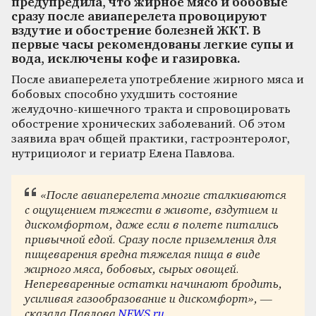
предупредила, что жирное мясо и бобовые
сразу после авиаперелета провоцируют
вздутие и обострение болезней ЖКТ. В
первые часы рекомендованы легкие супы и
вода, исключены кофе и газировка.
После авиаперелета употребление жирного мяса и
бобовых способно ухудшить состояние
желудочно-кишечного тракта и спровоцировать
обострение хронических заболеваний. Об этом
заявила врач общей практики, гастроэнтеролог,
нутрициолог и гериатр Елена Павлова.
«После авиаперелета многие сталкиваются
с ощущением тяжести в животе, вздутием и
дискомфортом, даже если в полете питались
привычной едой. Сразу после приземления для
пищеварения вредна тяжелая пища в виде
жирного мяса, бобовых, сырых овощей.
Непереваренные остатки начинают бродить,
усиливая газообразование и дискомфорт», —
сказала Павлова
NEWS.ru
.