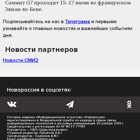
Саммит G7 проходит 15–17 июня во французском
Эвиан-ле-Бене.
Подписывайтесь на нас
в
Телеграме
и первыми
узнавайте о главных новостях и важнейших событиях
дня.
Новости партнеров
Новости СМИ2
Новороссия в соцсетях:
Сетевое издание «Информационное агентство «Новороссия»
зарегистрировано в Федеральной службе по надзору в сфере связи,
информационных технологий и массовых коммуникаций 20 ноября 2019 г.
Свидетельство о регистрации Эл № ФС77-77187.
Учредитель — НАО «Царьград медиа».
«Главный редактор- Лукьянов А.А.»
«Шеф-редактор - Садчиков А.М.»
Email:
mail@novorosinform.org