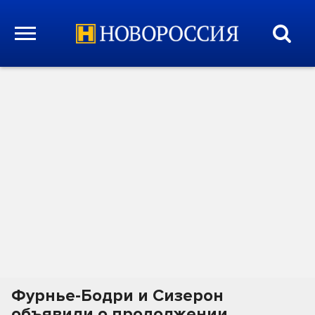
Фурнье-Бодри и Сизерон
объявили о продолжении