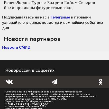
Ранее Лоранс Фурнье-Бодри и Гийом Сизерон
были признаны фигуристами года.
Подписывайтесь на нас
в
Телеграме
и первыми
узнавайте о главных новостях и важнейших событиях
дня.
Новости партнеров
Новости СМИ2
Новороссия в соцсетях:
Сетевое издание «Информационное агентство «Новороссия»
зарегистрировано в Федеральной службе по надзору в сфере связи,
информационных технологий и массовых коммуникаций 20 ноября 2019 г.
Свидетельство о регистрации Эл № ФС77-77187.
Учредитель — НАО «Царьград медиа».
«Главный редактор- Лукьянов А.А.»
«Шеф-редактор - Садчиков А.М.»
Email:
mail@novorosinform.org