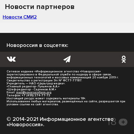
Новости партнеров
Новости СМИ2
Новороссия в соцсетях:
Сетевое издание «Информационное агентство «Новороссия»
зарегистрировано в Федеральной службе по надзору в сфере связи,
информационных технологий и массовых коммуникаций 20 ноября 2019 г.
Свидетельство о регистрации Эл № ФС77-77187.
Учредитель — НАО «Царьград медиа».
«Главный редактор- Лукьянов А.А.»
«Шеф-редактор - Садчиков А.М.»
Email:
mail@novorosinform.org
Телефон: +7 (495) 374-77-73
Настоящий ресурс может содержать материалы 18+.
Использование любых материалов, размещённых на сайте, разрешается при
условии ссылки на сайт агентства.
© 2014-2021 Информационное агентство
«Новороссия».