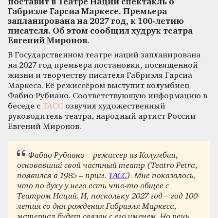
поставит в Театре Наций спектакль о
Габриэле Гарсиа Маркесе. Премьера
запланирована на 2027 год, к 100-летию
писателя. Об этом сообщил худрук театра
Евгений Миронов.
В Государственном театре наций запланирована
на 2027 год премьера постановки, посвященной
жизни и творчеству писателя Габриэля Гарсиа
Маркеса. Её режиссёром выступит колумбиец
Фабио Рубиано. Соответствующую информацию в
беседе с
ТАСС
озвучил художественный
руководитель театра, народный артист России
Евгений Миронов.
Фабио Рубиано – режиссер из Колумбии,
основавший свой частный театр (Teatro Petra,
появился в 1985 – прим.
ТАСС
). Мне показалось,
что по духу у него есть что-то общее с
Театром Наций. И, поскольку 2027 год – год 100-
летия со дня рождения Габриэля Маркеса,
материал будет связан с его именем. Но речь