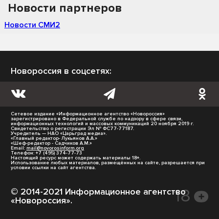
Новости партнеров
Новости СМИ2
Новороссия в соцсетях:
Сетевое издание «Информационное агентство «Новороссия»
зарегистрировано в Федеральной службе по надзору в сфере связи,
информационных технологий и массовых коммуникаций 20 ноября 2019 г.
Свидетельство о регистрации Эл № ФС77-77187.
Учредитель — НАО «Царьград медиа».
«Главный редактор- Лукьянов А.А.»
«Шеф-редактор - Садчиков А.М.»
Email:
mail@novorosinform.org
Телефон: +7 (495) 374-77-73
Настоящий ресурс может содержать материалы 18+.
Использование любых материалов, размещённых на сайте, разрешается при
условии ссылки на сайт агентства.
© 2014-2021 Информационное агентство
«Новороссия».