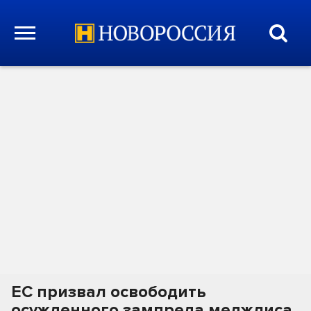
ЕС призвал освободить
осужденного зампреда меджлиса