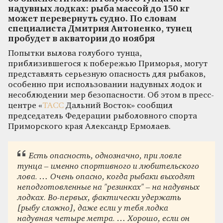
надувных лодках: рыба массой до 150 кг
может перевернуть судно. По словам
специалиста Дмитрия Антоненко, тунец
пробудет в акватории до ноября
Попытки вылова голубого тунца,
приблизившегося к побережью Приморья, могут
представлять серьезную опасность для рыбаков,
особенно при использовании надувных лодок и
несоблюдении мер безопасности. Об этом в пресс-
центре «
ТАСС
Дальний Восток» сообщил
председатель Федерации рыболовного спорта
Приморского края Александр Ермолаев.
Есть опасность, однозначно, при ловле
тунца – именно спортивного и любительского
лова. … Очень опасно, когда рыбаки выходят
неподготовленные на "резинках" – на надувных
лодках. Во-первых, фактически удержать
[рыбу сложно], даже если у тебя лодка
надувная четыре метра. … Хорошо, если он