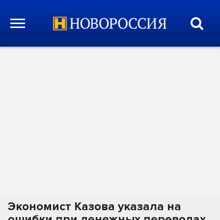
Экономист Казова указала на
ошибки при денежных переводах