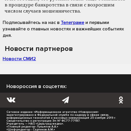
в процедуре банкротства в связи с возросшим
числом случаев мошенничества.
Подписывайтесь на нас
в
Телеграме
и первыми
узнавайте о главных новостях и важнейших событиях
дня.
Новости партнеров
Новости СМИ2
Новороссия в соцсетях:
Сетевое издание «Информационное агентство «Новороссия»
зарегистрировано в Федеральной службе по надзору в сфере связи,
информационных технологий и массовых коммуникаций 20 ноября 2019 г.
Свидетельство о регистрации Эл № ФС77-77187.
Учредитель — НАО «Царьград медиа».
«Главный редактор- Лукьянов А.А.»
«Шеф-редактор - Садчиков А.М.»