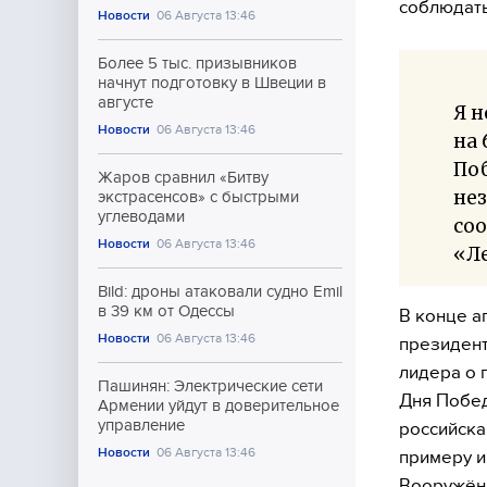
соблюдать
Новости
06 Августа 13:46
Более 5 тыс. призывников
начнут подготовку в Швеции в
августе
Я н
Новости
06 Августа 13:46
на 
Поб
Жаров сравнил «Битву
нез
экстрасенсов» с быстрыми
углеводами
со
Новости
06 Августа 13:46
«Л
Bild: дроны атаковали судно Emil
в 39 км от Одессы
В конце а
Новости
06 Августа 13:46
президен
лидера о 
Пашинян: Электрические сети
Дня Побед
Армении уйдут в доверительное
управление
российска
Новости
06 Августа 13:46
примеру и
Вооружённ