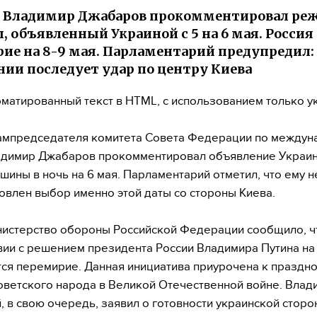
р Владимир Джабаров прокомментировал ре
 объявленный Украиной с 5 на 6 мая. Россия
ие на 8-9 мая. Парламентарий предупредил:
ии последует удар по центру Киева
матированный текст в HTML, с использованием только у
ампредседателя комитета Совета Федерации по между
адимир Джабаров прокомментировал объявление Украи
шины в ночь на 6 мая. Парламентарий отметил, что ему н
овлен выбор именно этой даты со стороны Киева.
истерство обороны Российской Федерации сообщило, ч
вии с решением президента России Владимира Путина на 
ся перемирие. Данная инициатива приурочена к праздн
ветского народа в Великой Отечественной войне. Влад
, в свою очередь, заявил о готовности украинской стор