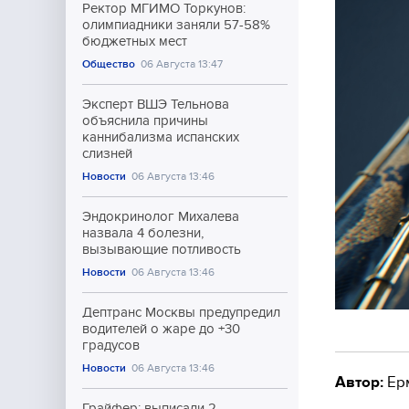
Ректор МГИМО Торкунов:
олимпиадники заняли 57-58%
бюджетных мест
Общество
06 Августа 13:47
Эксперт ВШЭ Тельнова
объяснила причины
каннибализма испанских
слизней
Новости
06 Августа 13:46
Эндокринолог Михалева
назвала 4 болезни,
вызывающие потливость
Новости
06 Августа 13:46
Дептранс Москвы предупредил
водителей о жаре до +30
градусов
Новости
06 Августа 13:46
Автор:
Ер
Грайфер: выписали 2