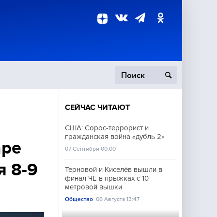
СЕЙЧАС ЧИТАЮТ
пецоперация
США: Сорос-террорист и
гражданская война «дубль 2»
роисшествия
аре
07 Сентября 00:00
я 8-9
Терновой и Киселёв вышли в
финал ЧЕ в прыжках с 10-
метровой вышки
Общество
06 Августа 13:47