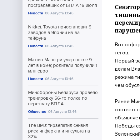
пострадавших от БПЛА 16 июля
Сенато
Новости
06 Августа 13:46
тишины,
перемир
Nikkei: Toyota приостановит 9
нарушен
заводов в Японии из-за
тайфуна
Вот отфор
Новости
06 Августа 13:46
тегов:
Маттиа Маэстри умер после 9
Первый з
лет в коме; родители получили 1
делам Вл
млн евро
режима ти
Новости
06 Августа 13:46
чем обусл
Минобороны Беларуси провело
тренировку 56-го полка по
Ранее Мин
перехвату БПЛА
соответст
Общество
06 Августа 13:46
объявляет
Победы со
The BMJ: тирзепатид снизил
риск инфаркта и инсульта на
Зеленский
32%