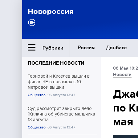
Новороссия
Россия
Донбасс
Рубрики
ПОСЛЕДНИЕ НОВОСТИ
06 Мая 10:
Ближний Восток
Новости
Терновой и Киселёв вышли в
финал ЧЕ в прыжках с 10-
метровой вышки
Общество
Джаб
Общество
06 Августа 13:47
по К
Культура
Суд рассмотрит закрыто дело
Жилкина об убийстве мальчика
мая
13 августа
Общество
06 Августа 13:47