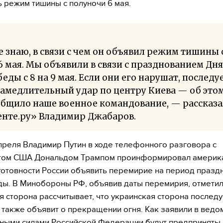
 режим тишины с полуночи 6 мая.
е знаю, в связи с чем он объявил режим тишины с
6 мая. Мы объявили в связи с празднованием Дня
еды с 8 на 9 мая. Если они его нарушат, последу
амедлительный удар по центру Киева — об это
общило наше военное командование, — рассказа
енте.ру» Владимир Джабаров.
преля Владимир Путин в ходе телефонного разговора с
том США Дональдом Трампом проинформировал америк
готовности России объявить перемирие на период празд
ы. В Минобороны РФ, объявив даты перемирия, отмети
я сторона рассчитывает, что украинская сторона последу
 также объявит о прекращении огня. Как заявили в ведо
ыми силами Российской Федерации будут предприняты 