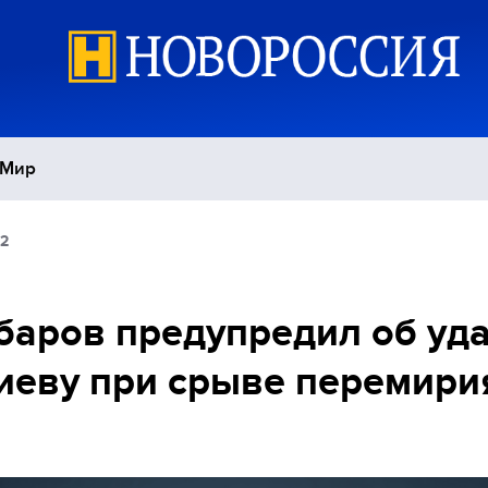
Мир
22
Политика
С
Экономика
П
аров предупредил об уд
иеву при срыве перемири
Спорт