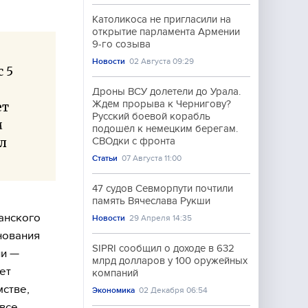
Католикоса не пригласили на
открытие парламента Армении
9-го созыва
Новости
02 Августа 09:29
 5
Дроны ВСУ долетели до Урала.
Ждём прорыва к Чернигову?
ет
Русский боевой корабль
м
подошёл к немецким берегам.
л
СВОдки с фронта
Статьи
07 Августа 11:00
47 судов Севморпути почтили
память Вячеслава Рукши
анского
Новости
29 Апреля 14:35
нования
SIPRI сообщил о доходе в 632
ли —
млрд долларов у 100 оружейных
ет
компаний
мстве,
Экономика
02 Декабря 06:54
все