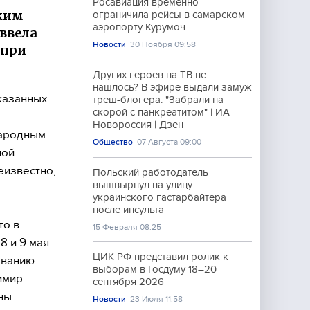
Росавиация временно
жим
ограничила рейсы в самарском
аэропорту Курумоч
 ввела
Новости
30 Ноября 09:58
 при
Других героев на ТВ не
нашлось? В эфире выдали замуж
казанных
треш-блогера: "Забрали на
скорой с панкреатитом" | ИА
Новороссия | Дзен
народным
Общество
07 Августа 09:00
ной
еизвестно,
Польский работодатель
вышвырнул на улицу
украинского гастарбайтера
после инсульта
то в
15 Февраля 08:25
8 и 9 мая
ЦИК РФ представил ролик к
ованию
выборам в Госдуму 18–20
имир
сентября 2026
оны
Новости
23 Июля 11:58