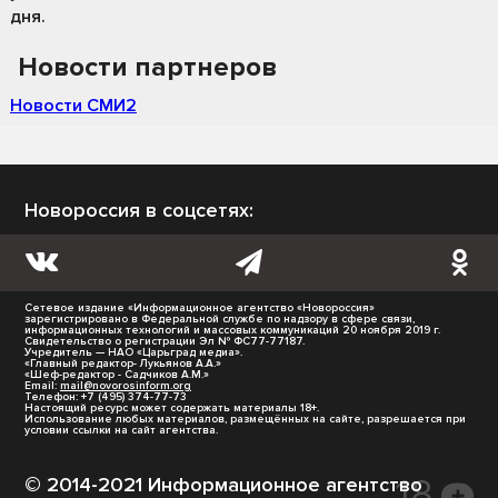
дня.
Новости партнеров
Новости СМИ2
Новороссия в соцсетях:
Сетевое издание «Информационное агентство «Новороссия»
зарегистрировано в Федеральной службе по надзору в сфере связи,
информационных технологий и массовых коммуникаций 20 ноября 2019 г.
Свидетельство о регистрации Эл № ФС77-77187.
Учредитель — НАО «Царьград медиа».
«Главный редактор- Лукьянов А.А.»
«Шеф-редактор - Садчиков А.М.»
Email:
mail@novorosinform.org
Телефон: +7 (495) 374-77-73
Настоящий ресурс может содержать материалы 18+.
Использование любых материалов, размещённых на сайте, разрешается при
условии ссылки на сайт агентства.
© 2014-2021 Информационное агентство