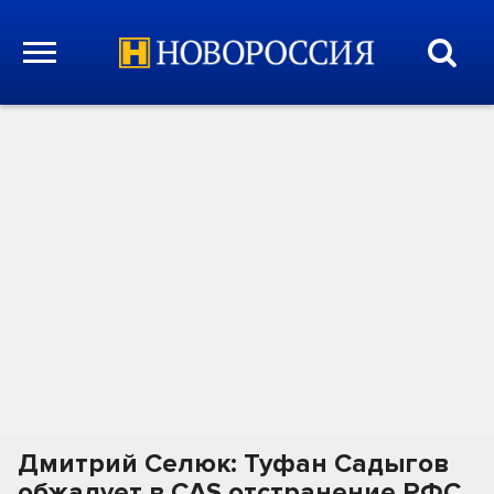
Дмитрий Селюк: Туфан Садыгов
обжалует в CAS отстранение РФС