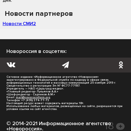
дня.
Новости партнеров
Новости СМИ2
Новороссия в соцсетях:
Сетевое издание «Информационное агентство «Новороссия»
зарегистрировано в Федеральной службе по надзору в сфере связи,
информационных технологий и массовых коммуникаций 20 ноября 2019 г.
Свидетельство о регистрации Эл № ФС77-77187.
Учредитель — НАО «Царьград медиа».
«Главный редактор- Лукьянов А.А.»
«Шеф-редактор - Садчиков А.М.»
Email:
mail@novorosinform.org
Телефон: +7 (495) 374-77-73
Настоящий ресурс может содержать материалы 18+.
Использование любых материалов, размещённых на сайте, разрешается при
условии ссылки на сайт агентства.
© 2014-2021 Информационное агентство
«Новороссия».