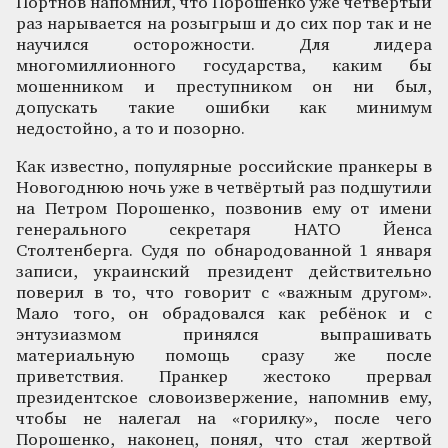
Портнов напомнил, что Порошенко уже четвёртый
раз нарывается на розыгрыш и до сих пор так и не
научился осторожности. Для лидера
многомиллионного государства, каким бы
мошенником и преступником он ни был,
допускать такие ошибки как минимум
недостойно, а то и позорно.
Как известно, популярные российские пранкеры в
Новогоднюю ночь уже в четвёртый раз подшутили
на Петром Порошенко, позвонив ему от имени
генерального секретаря НАТО Йенса
Столтенберга. Судя по обнародованной 1 января
записи, украинский президент действительно
поверил в то, что говорит с «важным другом».
Мало того, он обрадовался как ребёнок и с
энтузиазмом принялся выпрашивать
материальную помощь сразу же после
приветствия. Пранкер жестоко прервал
президентское словоизвержение, напомнив ему,
чтобы не налегал на «горилку», после чего
Порошенко, наконец, понял, что стал жертвой