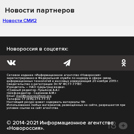
Новости партнеров
Новости СМИ2
Новороссия в соцсетях:
Сетевое издание «Информационное агентство «Новороссия»
зарегистрировано в Федеральной службе по надзору в сфере связи,
информационных технологий и массовых коммуникаций 20 ноября 2019 г.
Свидетельство о регистрации Эл № ФС77-77187.
Учредитель — НАО «Царьград медиа».
«Главный редактор- Лукьянов А.А.»
«Шеф-редактор - Садчиков А.М.»
Email:
mail@novorosinform.org
Телефон: +7 (495) 374-77-73
Настоящий ресурс может содержать материалы 18+.
Использование любых материалов, размещённых на сайте, разрешается при
условии ссылки на сайт агентства.
© 2014-2021 Информационное агентство
«Новороссия».