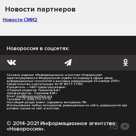
Новости партнеров
Новости СМИ2
Новороссия в соцсетях:
Сетевое издание «Информационное агентство «Новороссия»
зарегистрировано в Федеральной службе по надзору в сфере связи,
информационных технологий и массовых коммуникаций 20 ноября 2019 г.
Свидетельство о регистрации Эл № ФС77-77187.
Учредитель — НАО «Царьград медиа».
«Главный редактор- Лукьянов А.А.»
«Шеф-редактор - Садчиков А.М.»
Email:
mail@novorosinform.org
Телефон: +7 (495) 374-77-73
Настоящий ресурс может содержать материалы 18+.
Использование любых материалов, размещённых на сайте, разрешается при
условии ссылки на сайт агентства.
© 2014-2021 Информационное агентство
«Новороссия».